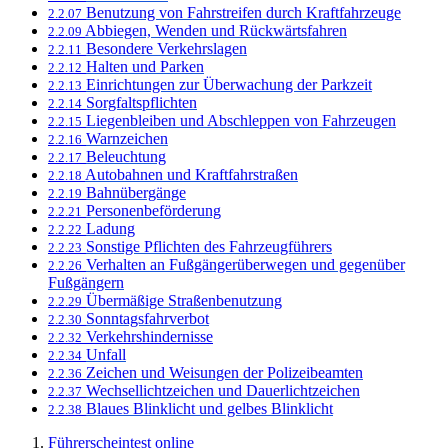
Benutzung von Fahrstreifen durch Kraftfahrzeuge
2.2.07
Abbiegen, Wenden und Rückwärtsfahren
2.2.09
Besondere Verkehrslagen
2.2.11
Halten und Parken
2.2.12
Einrichtungen zur Überwachung der Parkzeit
2.2.13
Sorgfaltspflichten
2.2.14
Liegenbleiben und Abschleppen von Fahrzeugen
2.2.15
Warnzeichen
2.2.16
Beleuchtung
2.2.17
Autobahnen und Kraftfahrstraßen
2.2.18
Bahnübergänge
2.2.19
Personenbeförderung
2.2.21
Ladung
2.2.22
Sonstige Pflichten des Fahrzeugführers
2.2.23
Verhalten an Fußgängerüberwegen und gegenüber
2.2.26
Fußgängern
Übermäßige Straßenbenutzung
2.2.29
Sonntagsfahrverbot
2.2.30
Verkehrshindernisse
2.2.32
Unfall
2.2.34
Zeichen und Weisungen der Polizeibeamten
2.2.36
Wechsellichtzeichen und Dauerlichtzeichen
2.2.37
Blaues Blinklicht und gelbes Blinklicht
2.2.38
Führerscheintest online