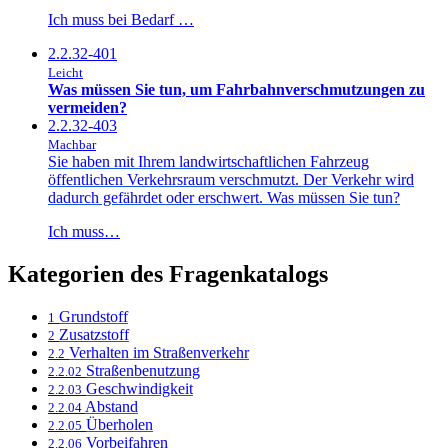
Ich muss bei Bedarf …
2.2.32-401
Leicht
Was müssen Sie tun, um Fahrbahnverschmutzungen zu
vermeiden?
2.2.32-403
Machbar
Sie haben mit Ihrem landwirtschaftlichen Fahrzeug
öffentlichen Verkehrsraum verschmutzt. Der Verkehr wird
dadurch gefährdet oder erschwert. Was müssen Sie tun?
Ich muss…
Kategorien des Fragenkatalogs
Grundstoff
1
Zusatzstoff
2
Verhalten im Straßenverkehr
2.2
Straßenbenutzung
2.2.02
Geschwindigkeit
2.2.03
Abstand
2.2.04
Überholen
2.2.05
Vorbeifahren
2.2.06