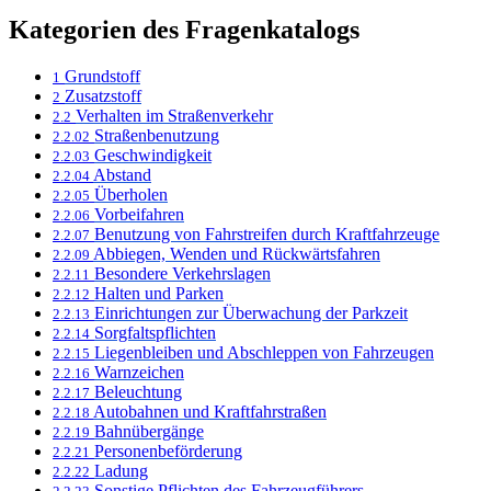
Kategorien des Fragenkatalogs
Grundstoff
1
Zusatzstoff
2
Verhalten im Straßenverkehr
2.2
Straßenbenutzung
2.2.02
Geschwindigkeit
2.2.03
Abstand
2.2.04
Überholen
2.2.05
Vorbeifahren
2.2.06
Benutzung von Fahrstreifen durch Kraftfahrzeuge
2.2.07
Abbiegen, Wenden und Rückwärtsfahren
2.2.09
Besondere Verkehrslagen
2.2.11
Halten und Parken
2.2.12
Einrichtungen zur Überwachung der Parkzeit
2.2.13
Sorgfaltspflichten
2.2.14
Liegenbleiben und Abschleppen von Fahrzeugen
2.2.15
Warnzeichen
2.2.16
Beleuchtung
2.2.17
Autobahnen und Kraftfahrstraßen
2.2.18
Bahnübergänge
2.2.19
Personenbeförderung
2.2.21
Ladung
2.2.22
Sonstige Pflichten des Fahrzeugführers