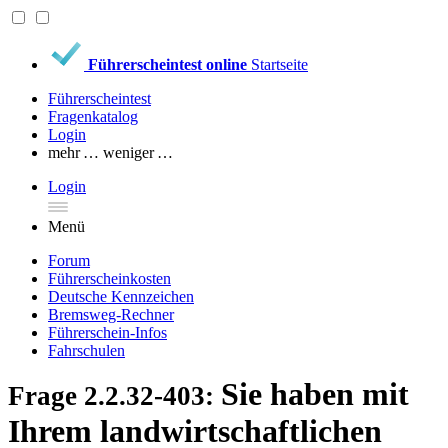
Führerscheintest online
Startseite
Führerscheintest
Fragenkatalog
Login
mehr …
weniger …
Login
Menü
Forum
Führerscheinkosten
Deutsche Kennzeichen
Bremsweg-Rechner
Führerschein-Infos
Fahrschulen
Sie haben mit
Frage 2.2.32-403:
Ihrem landwirtschaftlichen