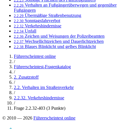
2.2.23
Verhalten an Fußgängerüberwegen und gegenüber
2.2.26
Fußgängern
Übermäßige Straßenbenutzung
2.2.29
Sonntagsfahrverbot
2.2.30
Verkehrshindernisse
2.2.32
Unfall
2.2.34
Zeichen und Weisungen der Polizeibeamten
2.2.36
Wechsellichtzeichen und Dauerlichtzeichen
2.2.37
Blaues Blinklicht und gelbes Blinklicht
2.2.38
Führerscheintest online
/
Führerscheintest-Fragenkatalog
/
2. Zusatzstoff
/
2.2. Verhalten im Straßenverkehr
/
2.2.32. Verkehrshindernisse
/
Frage 2.2.32-403 (3 Punkte)
© 2010 — 2026
Führerscheintest online