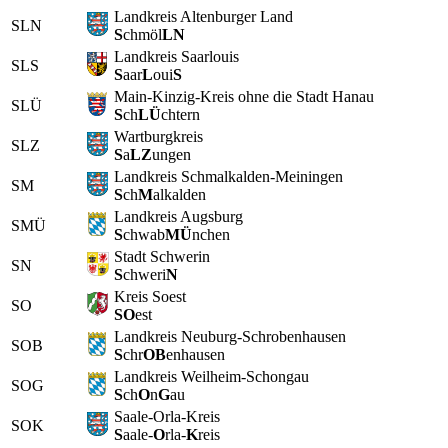
Landkreis Altenburger Land
SLN
S
chmöl
LN
Landkreis Saarlouis
SLS
S
aar
L
oui
S
Main-Kinzig-Kreis ohne die Stadt Hanau
SLÜ
S
ch
LÜ
chtern
Wartburgkreis
SLZ
S
a
LZ
ungen
Landkreis Schmalkalden-Meiningen
SM
S
ch
M
alkalden
Landkreis Augsburg
SMÜ
S
chwab
MÜ
nchen
Stadt Schwerin
SN
S
chweri
N
Kreis Soest
SO
SO
est
Landkreis Neuburg-Schrobenhausen
SOB
S
chr
OB
enhausen
Landkreis Weilheim-Schongau
SOG
S
ch
O
n
G
au
Saale-Orla-Kreis
SOK
S
aale-
O
rla-
K
reis