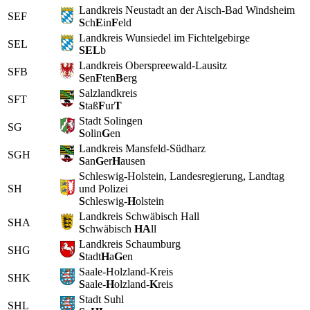
Landkreis Neustadt an der Aisch-Bad Windsheim
SEF
S
ch
E
in
F
eld
Landkreis Wunsiedel im Fichtelgebirge
SEL
SEL
b
Landkreis Oberspreewald-Lausitz
SFB
S
en
F
ten
B
erg
Salzlandkreis
SFT
S
taß
F
ur
T
Stadt Solingen
SG
S
olin
G
en
Landkreis Mansfeld-Südharz
SGH
S
an
G
er
H
ausen
Schleswig-Holstein, Landesregierung, Landtag
SH
und Polizei
S
chleswig-
H
olstein
Landkreis Schwäbisch Hall
SHA
S
chwäbisch
HA
ll
Landkreis Schaumburg
SHG
S
tadt
H
a
G
en
Saale-Holzland-Kreis
SHK
S
aale-
H
olzland-
K
reis
Stadt Suhl
SHL