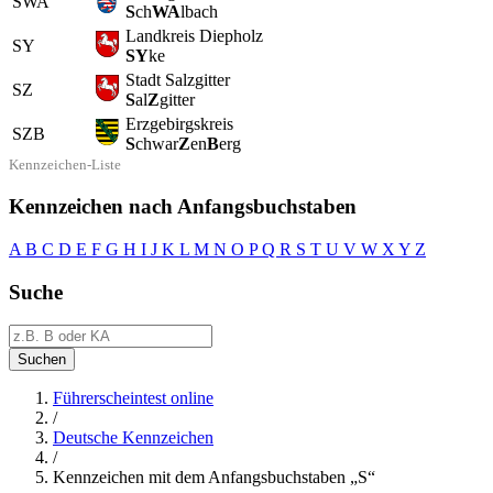
SWA
S
ch
WA
lbach
Landkreis Diepholz
SY
SY
ke
Stadt Salzgitter
SZ
S
al
Z
gitter
Erzgebirgskreis
SZB
S
chwar
Z
en
B
erg
Kennzeichen-Liste
Kennzeichen nach Anfangsbuchstaben
A
B
C
D
E
F
G
H
I
J
K
L
M
N
O
P
Q
R
S
T
U
V
W
X
Y
Z
Suche
Suchen
Führerscheintest online
/
Deutsche Kennzeichen
/
Kennzeichen mit dem Anfangsbuchstaben „S“