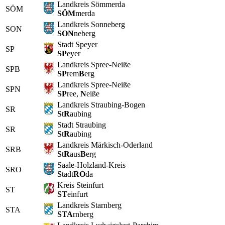
Landkreis Sömmerda
SÖM
SÖM
merda
Landkreis Sonneberg
SON
SON
neberg
Stadt Speyer
SP
SP
eyer
Landkreis Spree-Neiße
SPB
SP
rem
B
erg
Landkreis Spree-Neiße
SPN
SP
ree,
N
eiße
Landkreis Straubing-Bogen
SR
S
t
R
aubing
Stadt Straubing
SR
S
t
R
aubing
Landkreis Märkisch-Oderland
SRB
S
t
R
aus
B
erg
Saale-Holzland-Kreis
SRO
S
tadt
RO
da
Kreis Steinfurt
ST
ST
einfurt
Landkreis Starnberg
STA
STA
rnberg