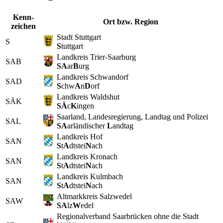
Kenn­
Ort bzw. Region
zeichen
Stadt Stuttgart
S
S
tuttgart
Landkreis Trier-Saarburg
SAB
SA
ar
B
urg
Landkreis Schwandorf
SAD
S
chw
A
n
D
orf
Landkreis Waldshut
SÄK
SÄ
c
K
ingen
Saarland, Landesregierung, Landtag und Polizei
SAL
SA
arländischer
L
andtag
Landkreis Hof
SAN
S
t
A
dtstei
N
ach
Landkreis Kronach
SAN
S
t
A
dtstei
N
ach
Landkreis Kulmbach
SAN
S
t
A
dtstei
N
ach
Altmarkkreis Salzwedel
SAW
SA
lz
W
edel
Regionalverband Saarbrücken ohne die Stadt