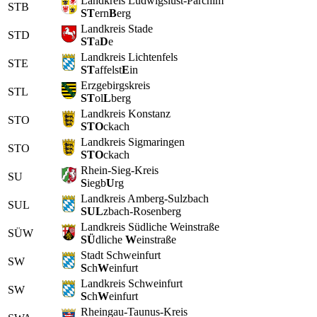
Landkreis Ludwigslust-Parchim
STB
ST
ern
B
erg
Landkreis Stade
STD
ST
a
D
e
Landkreis Lichtenfels
STE
ST
affelst
E
in
Erzgebirgskreis
STL
ST
ol
L
berg
Landkreis Konstanz
STO
STO
ckach
Landkreis Sigmaringen
STO
STO
ckach
Rhein-Sieg-Kreis
SU
S
iegb
U
rg
Landkreis Amberg-Sulzbach
SUL
SUL
zbach-Rosenberg
Landkreis Südliche Weinstraße
SÜW
SÜ
dliche
W
einstraße
Stadt Schweinfurt
SW
S
ch
W
einfurt
Landkreis Schweinfurt
SW
S
ch
W
einfurt
Rheingau-Taunus-Kreis