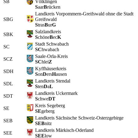
SB
Völklingen
S
aar
B
rücken
Landkreis Vorpommern-Greifswald ohne die Stadt
SBG
Greifswald
S
tras
B
ur
G
Salzlandkreis
SBK
S
chöne
B
ec
K
Stadt Schwabach
SC
SC
hwabach
Saale-Orla-Kreis
SCZ
SC
hlei
Z
Kyffhäuserkreis
SDH
S
on
D
ers
H
ausen
Landkreis Stendal
SDL
S
ten
D
a
L
Landkreis Uckermark
SDT
S
chwe
DT
Kreis Segeberg
SE
SE
geberg
Landkreis Sächsische Schweiz-Osterzgebirge
SEB
SEB
nitz
Landkreis Märkisch-Oderland
SEE
SEE
low