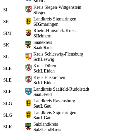
S
u
HL
Kreis Siegen-Wittgenstein
SI
SI
egen
Landkreis Sigmaringen
SIG
SIG
maringen
Rhein-Hunsrück-Kreis
SIM
SIM
mern
Saalekreis
SK
S
aale
K
reis
Kreis Schleswig-Flensburg
SL
S
ch
L
eswig
Kreis Düren
SLE
S
ch
LE
iden
Kreis Euskirchen
SLE
S
ch
LE
iden
Landkreis Saalfeld-Rudolstadt
SLF
S
aa
LF
eld
Landkreis Ravensburg
SLG
S
au
LG
au
Landkreis Sigmaringen
SLG
S
au
LG
au
Salzlandkreis
SLK
S
alz
L
and
K
reis