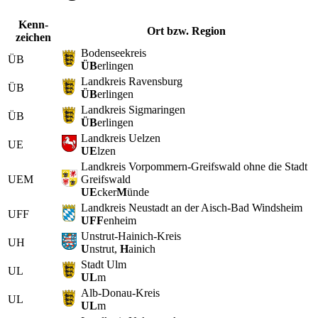
Kenn­
Ort bzw. Region
zeichen
Bodenseekreis
ÜB
ÜB
erlingen
Landkreis Ravensburg
ÜB
ÜB
erlingen
Landkreis Sigmaringen
ÜB
ÜB
erlingen
Landkreis Uelzen
UE
UE
lzen
Landkreis Vorpommern-Greifswald ohne die Stadt
UEM
Greifswald
UE
cker
M
ünde
Landkreis Neustadt an der Aisch-Bad Windsheim
UFF
UFF
enheim
Unstrut-Hainich-Kreis
UH
U
nstrut,
H
ainich
Stadt Ulm
UL
UL
m
Alb-Donau-Kreis
UL
UL
m