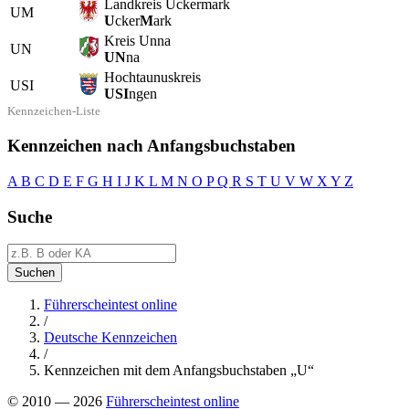
Landkreis Uckermark
UM
U
cker
M
ark
Kreis Unna
UN
UN
na
Hochtaunuskreis
USI
USI
ngen
Kennzeichen-Liste
Kennzeichen nach Anfangsbuchstaben
A
B
C
D
E
F
G
H
I
J
K
L
M
N
O
P
Q
R
S
T
U
V
W
X
Y
Z
Suche
Suchen
Führerscheintest online
/
Deutsche Kennzeichen
/
Kennzeichen mit dem Anfangsbuchstaben „U“
© 2010 — 2026
Führerscheintest online