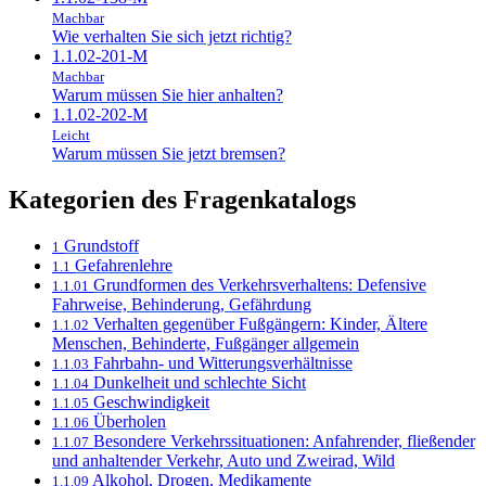
Machbar
Wie verhalten Sie sich jetzt richtig?
1.1.02-201-M
Machbar
Warum müssen Sie hier anhalten?
1.1.02-202-M
Leicht
Warum müssen Sie jetzt bremsen?
Kategorien des Fragenkatalogs
Grundstoff
1
Gefahrenlehre
1.1
Grundformen des Verkehrsverhaltens: Defensive
1.1.01
Fahrweise, Behinderung, Gefährdung
Verhalten gegenüber Fußgängern: Kinder, Ältere
1.1.02
Menschen, Behinderte, Fußgänger allgemein
Fahrbahn- und Witterungsverhältnisse
1.1.03
Dunkelheit und schlechte Sicht
1.1.04
Geschwindigkeit
1.1.05
Überholen
1.1.06
Besondere Verkehrssituationen: Anfahrender, fließender
1.1.07
und anhaltender Verkehr, Auto und Zweirad, Wild
Alkohol, Drogen, Medikamente
1.1.09