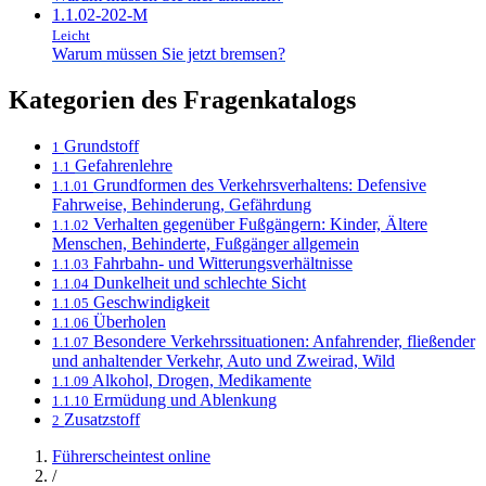
1.1.02-202-M
Leicht
Warum müssen Sie jetzt bremsen?
Kategorien des Fragenkatalogs
Grundstoff
1
Gefahrenlehre
1.1
Grundformen des Verkehrsverhaltens: Defensive
1.1.01
Fahrweise, Behinderung, Gefährdung
Verhalten gegenüber Fußgängern: Kinder, Ältere
1.1.02
Menschen, Behinderte, Fußgänger allgemein
Fahrbahn- und Witterungsverhältnisse
1.1.03
Dunkelheit und schlechte Sicht
1.1.04
Geschwindigkeit
1.1.05
Überholen
1.1.06
Besondere Verkehrssituationen: Anfahrender, fließender
1.1.07
und anhaltender Verkehr, Auto und Zweirad, Wild
Alkohol, Drogen, Medikamente
1.1.09
Ermüdung und Ablenkung
1.1.10
Zusatzstoff
2
Führerscheintest online
/