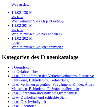
Wegen des…
1.1.02-138-M
Machbar
Wie verhalten Sie sich jetzt richtig?
1.1.02-201-M
Machbar
Warum müssen Sie hier anhalten?
1.1.02-202-M
Leicht
Warum müssen Sie jetzt bremsen?
Kategorien des Fragenkatalogs
Grundstoff
1
Gefahrenlehre
1.1
Grundformen des Verkehrsverhaltens: Defensive
1.1.01
Fahrweise, Behinderung, Gefährdung
Verhalten gegenüber Fußgängern: Kinder, Ältere
1.1.02
Menschen, Behinderte, Fußgänger allgemein
Fahrbahn- und Witterungsverhältnisse
1.1.03
Dunkelheit und schlechte Sicht
1.1.04
Geschwindigkeit
1.1.05
Überholen
1.1.06