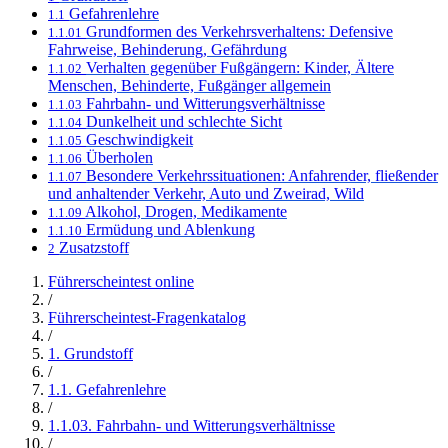
Gefahrenlehre
1.1
Grundformen des Verkehrsverhaltens: Defensive
1.1.01
Fahrweise, Behinderung, Gefährdung
Verhalten gegenüber Fußgängern: Kinder, Ältere
1.1.02
Menschen, Behinderte, Fußgänger allgemein
Fahrbahn- und Witterungsverhältnisse
1.1.03
Dunkelheit und schlechte Sicht
1.1.04
Geschwindigkeit
1.1.05
Überholen
1.1.06
Besondere Verkehrssituationen: Anfahrender, fließender
1.1.07
und anhaltender Verkehr, Auto und Zweirad, Wild
Alkohol, Drogen, Medikamente
1.1.09
Ermüdung und Ablenkung
1.1.10
Zusatzstoff
2
Führerscheintest online
/
Führerscheintest-Fragenkatalog
/
1. Grundstoff
/
1.1. Gefahrenlehre
/
1.1.03. Fahrbahn- und Witterungsverhältnisse
/