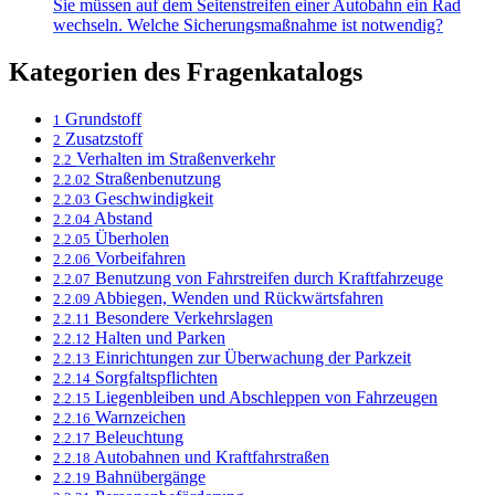
Sie müssen auf dem Seitenstreifen einer Autobahn ein Rad
wechseln. Welche Sicherungsmaßnahme ist notwendig?
Kategorien des Fragenkatalogs
Grundstoff
1
Zusatzstoff
2
Verhalten im Straßenverkehr
2.2
Straßenbenutzung
2.2.02
Geschwindigkeit
2.2.03
Abstand
2.2.04
Überholen
2.2.05
Vorbeifahren
2.2.06
Benutzung von Fahrstreifen durch Kraftfahrzeuge
2.2.07
Abbiegen, Wenden und Rückwärtsfahren
2.2.09
Besondere Verkehrslagen
2.2.11
Halten und Parken
2.2.12
Einrichtungen zur Überwachung der Parkzeit
2.2.13
Sorgfaltspflichten
2.2.14
Liegenbleiben und Abschleppen von Fahrzeugen
2.2.15
Warnzeichen
2.2.16
Beleuchtung
2.2.17
Autobahnen und Kraftfahrstraßen
2.2.18
Bahnübergänge
2.2.19