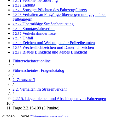
Personenbeförderung
2.2.21
Ladung
2.2.22
Sonstige Pflichten des Fahrzeugführers
2.2.23
Verhalten an Fußgängerüberwegen und gegenüber
2.2.26
Fußgängern
Übermäßige Straßenbenutzung
2.2.29
Sonntagsfahrverbot
2.2.30
Verkehrshindernisse
2.2.32
Unfall
2.2.34
Zeichen und Weisungen der Polizeibeamten
2.2.36
Wechsellichtzeichen und Dauerlichtzeichen
2.2.37
Blaues Blinklicht und gelbes Blinklicht
2.2.38
Führerscheintest online
/
Führerscheintest-Fragenkatalog
/
2. Zusatzstoff
/
2.2. Verhalten im Straßenverkehr
/
2.2.15. Liegenbleiben und Abschleppen von Fahrzeugen
/
Frage 2.2.15-109 (3 Punkte)
© 2010 — 2026
Führerscheintest online