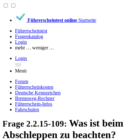
Führerscheintest online
Startseite
Führerscheintest
Fragenkatalog
Login
mehr …
weniger …
Login
Menü
Forum
Führerscheinkosten
Deutsche Kennzeichen
Bremsweg-Rechner
Führerschein-Infos
Fahrschulen
Was ist beim
Frage 2.2.15-109:
Abschleppen zu beachten?