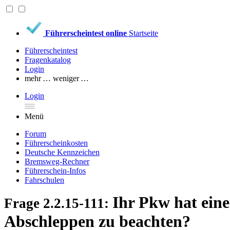
Führerscheintest online
Startseite
Führerscheintest
Fragenkatalog
Login
mehr …
weniger …
Login
Menü
Forum
Führerscheinkosten
Deutsche Kennzeichen
Bremsweg-Rechner
Führerschein-Infos
Fahrschulen
Ihr Pkw hat eine
Frage 2.2.15-111:
Abschleppen zu beachten?