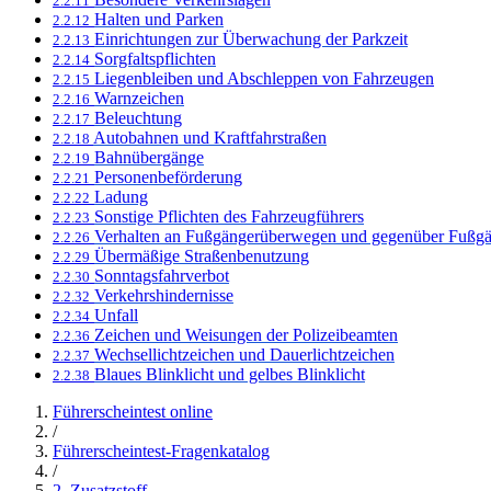
2.2.11
Halten und Parken
2.2.12
Einrichtungen zur Überwachung der Parkzeit
2.2.13
Sorgfaltspflichten
2.2.14
Liegenbleiben und Abschleppen von Fahrzeugen
2.2.15
Warnzeichen
2.2.16
Beleuchtung
2.2.17
Autobahnen und Kraftfahrstraßen
2.2.18
Bahnübergänge
2.2.19
Personenbeförderung
2.2.21
Ladung
2.2.22
Sonstige Pflichten des Fahrzeugführers
2.2.23
Verhalten an Fußgängerüberwegen und gegenüber Fußg
2.2.26
Übermäßige Straßenbenutzung
2.2.29
Sonntagsfahrverbot
2.2.30
Verkehrshindernisse
2.2.32
Unfall
2.2.34
Zeichen und Weisungen der Polizeibeamten
2.2.36
Wechsellichtzeichen und Dauerlichtzeichen
2.2.37
Blaues Blinklicht und gelbes Blinklicht
2.2.38
Führerscheintest online
/
Führerscheintest-Fragenkatalog
/
2. Zusatzstoff