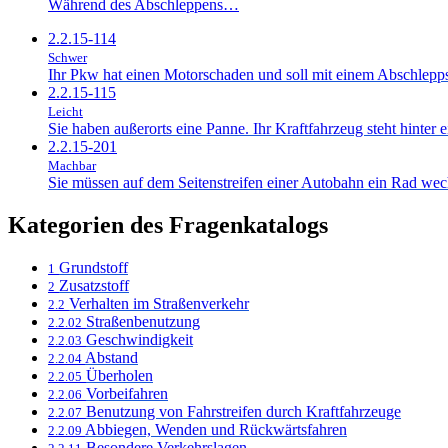
Während des Abschleppens…
2.2.15-114
Schwer
Ihr Pkw hat einen Motorschaden und soll mit einem Abschlepp
2.2.15-115
Leicht
Sie haben außerorts eine Panne. Ihr Kraftfahrzeug steht hinter e
2.2.15-201
Machbar
Sie müssen auf dem Seitenstreifen einer Autobahn ein Rad w
Kategorien des Fragenkatalogs
Grundstoff
1
Zusatzstoff
2
Verhalten im Straßenverkehr
2.2
Straßenbenutzung
2.2.02
Geschwindigkeit
2.2.03
Abstand
2.2.04
Überholen
2.2.05
Vorbeifahren
2.2.06
Benutzung von Fahrstreifen durch Kraftfahrzeuge
2.2.07
Abbiegen, Wenden und Rückwärtsfahren
2.2.09
Besondere Verkehrslagen