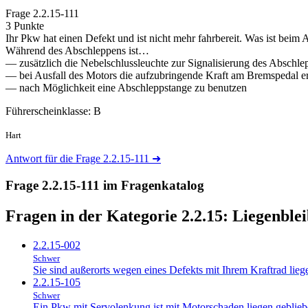
Frage
2.2.15-111
3 Punkte
Ihr Pkw hat einen Defekt und ist nicht mehr fahrbereit. Was ist beim
Während des Abschleppens ist…
— zusätzlich die Nebelschlussleuchte zur Signalisierung des Abschl
— bei Ausfall des Motors die aufzubringende Kraft am Bremspedal er
— nach Möglichkeit eine Abschleppstange zu benutzen
Führerscheinklasse: B
Hart
Antwort für die Frage 2.2.15-111
➜
Frage 2.2.15-111 im Fragenkatalog
Fragen in der Kategorie 2.2.15:
Liegenble
2.2.15-002
Schwer
Sie sind außerorts wegen eines Defekts mit Ihrem Kraftrad liege
2.2.15-105
Schwer
Ein Pkw mit Servolenkung ist mit Motorschaden liegen gebliebe