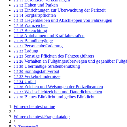
2.2.11
Halten und Parken
2.2.12
Einrichtungen zur Überwachung der Parkzeit
2.2.13
Sorgfaltspflichten
2.2.14
Liegenbleiben und Abschleppen von Fahrzeugen
2.2.15
Warnzeichen
2.2.16
Beleuchtung
2.2.17
Autobahnen und Kraftfahrstraßen
2.2.18
Bahnübergänge
2.2.19
Personenbeförderung
2.2.21
Ladung
2.2.22
Sonstige Pflichten des Fahrzeugführers
2.2.23
Verhalten an Fußgängerüberwegen und gegenüber Fußg
2.2.26
Übermäßige Straßenbenutzung
2.2.29
Sonntagsfahrverbot
2.2.30
Verkehrshindernisse
2.2.32
Unfall
2.2.34
Zeichen und Weisungen der Polizeibeamten
2.2.36
Wechsellichtzeichen und Dauerlichtzeichen
2.2.37
Blaues Blinklicht und gelbes Blinklicht
2.2.38
Führerscheintest online
/
Führerscheintest-Fragenkatalog
/
2. Zusatzstoff