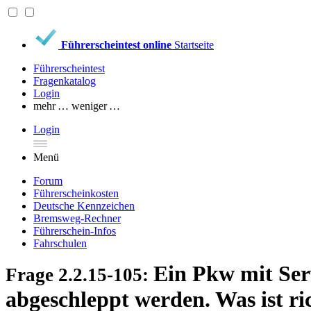
Führerscheintest online
Startseite
Führerscheintest
Fragenkatalog
Login
mehr …
weniger …
Login
Menü
Forum
Führerscheinkosten
Deutsche Kennzeichen
Bremsweg-Rechner
Führerschein-Infos
Fahrschulen
Ein Pkw mit Ser
Frage 2.2.15-105:
abgeschleppt werden. Was ist ri