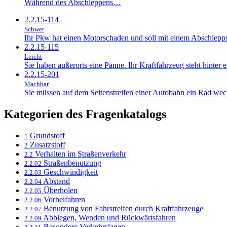
Während des Abschleppens…
2.2.15-114
Schwer
Ihr Pkw hat einen Motorschaden und soll mit einem Abschlepp
2.2.15-115
Leicht
Sie haben außerorts eine Panne. Ihr Kraftfahrzeug steht hinter e
2.2.15-201
Machbar
Sie müssen auf dem Seitenstreifen einer Autobahn ein Rad w
Kategorien des Fragenkatalogs
Grundstoff
1
Zusatzstoff
2
Verhalten im Straßenverkehr
2.2
Straßenbenutzung
2.2.02
Geschwindigkeit
2.2.03
Abstand
2.2.04
Überholen
2.2.05
Vorbeifahren
2.2.06
Benutzung von Fahrstreifen durch Kraftfahrzeuge
2.2.07
Abbiegen, Wenden und Rückwärtsfahren
2.2.09
Besondere Verkehrslagen