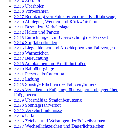
Abstand
2.2.04
Überholen
2.2.05
Vorbeifahren
2.2.06
Benutzung von Fahrstreifen durch Kraftfahrzeuge
2.2.07
Abbiegen, Wenden und Rückwärtsfahren
2.2.09
Besondere Verkehrslagen
2.2.11
Halten und Parken
2.2.12
Einrichtungen zur Überwachung der Parkzeit
2.2.13
Sorgfaltspflichten
2.2.14
Liegenbleiben und Abschleppen von Fahrzeugen
2.2.15
Warnzeichen
2.2.16
Beleuchtung
2.2.17
Autobahnen und Kraftfahrstraßen
2.2.18
Bahnübergänge
2.2.19
Personenbeförderung
2.2.21
Ladung
2.2.22
Sonstige Pflichten des Fahrzeugführers
2.2.23
Verhalten an Fußgängerüberwegen und gegenüber
2.2.26
Fußgängern
Übermäßige Straßenbenutzung
2.2.29
Sonntagsfahrverbot
2.2.30
Verkehrshindernisse
2.2.32
Unfall
2.2.34
Zeichen und Weisungen der Polizeibeamten
2.2.36
Wechsellichtzeichen und Dauerlichtzeichen
2.2.37