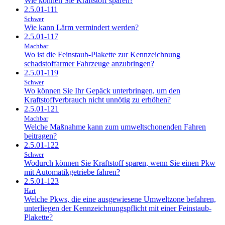
Wie können Sie Kraftstoff sparen?
2.5.01-111
Schwer
Wie kann Lärm vermindert werden?
2.5.01-117
Machbar
Wo ist die Feinstaub-Plakette zur Kennzeichnung
schadstoffarmer Fahrzeuge anzubringen?
2.5.01-119
Schwer
Wo können Sie Ihr Gepäck unterbringen, um den
Kraftstoffverbrauch nicht unnötig zu erhöhen?
2.5.01-121
Machbar
Welche Maßnahme kann zum umweltschonenden Fahren
beitragen?
2.5.01-122
Schwer
Wodurch können Sie Kraftstoff sparen, wenn Sie einen Pkw
mit Automatikgetriebe fahren?
2.5.01-123
Hart
Welche Pkws, die eine ausgewiesene Umweltzone befahren,
unterliegen der Kennzeichnungspflicht mit einer Feinstaub-
Plakette?