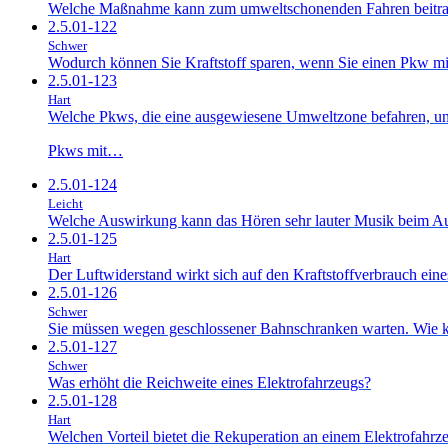
Welche Maßnahme kann zum umweltschonenden Fahren beitr
2.5.01-122
Schwer
Wodurch können Sie Kraftstoff sparen, wenn Sie einen Pkw mi
2.5.01-123
Hart
Welche Pkws, die eine ausgewiesene Umweltzone befahren, unte
Pkws mit…
2.5.01-124
Leicht
Welche Auswirkung kann das Hören sehr lauter Musik beim A
2.5.01-125
Hart
Der Luftwiderstand wirkt sich auf den Kraftstoffverbrauch ein
2.5.01-126
Schwer
Sie müssen wegen geschlossener Bahnschranken warten. Wie 
2.5.01-127
Schwer
Was erhöht die Reichweite eines Elektrofahrzeugs?
2.5.01-128
Hart
Welchen Vorteil bietet die Rekuperation an einem Elektrofahrz