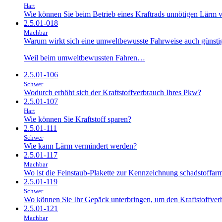
Hart
Wie können Sie beim Betrieb eines Kraftrads unnötigen Lärm 
2.5.01-018
Machbar
Warum wirkt sich eine umweltbewusste Fahrweise auch günstig 
Weil beim umweltbewussten Fahren…
2.5.01-106
Schwer
Wodurch erhöht sich der Kraftstoffverbrauch Ihres Pkw?
2.5.01-107
Hart
Wie können Sie Kraftstoff sparen?
2.5.01-111
Schwer
Wie kann Lärm vermindert werden?
2.5.01-117
Machbar
Wo ist die Feinstaub-Plakette zur Kennzeichnung schadstoffa
2.5.01-119
Schwer
Wo können Sie Ihr Gepäck unterbringen, um den Kraftstoffver
2.5.01-121
Machbar