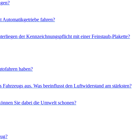
agen?
t Automatikgetriebe fahren?
rliegen der Kennzeichnungspflicht mit einer Feinstaub-Plakette?
utofahren haben?
es Fahrzeugs aus. Was beeinflusst den Luftwiderstand am stärksten?
können Sie dabei die Umwelt schonen?
eug?