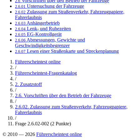
Vorschriften über den Betrieb der Fahrzeuge
2.6
Untersuchung der Fahrzeuge
2.6.01
Zulassung zum Straßenverkehr, Fahrzeugpapiere,
2.6.02
Fahrerlaubnis
Anhängerbetrieb
2.6.03
Lenk- und Ruhezeiten
2.6.04
EG-Kontrollgerät
2.6.05
Abmessungen, Gewichte und
2.6.06
Geschwindigkeitsbegrenzer
Lesen einer Straßenkarte und Streckenplanung
2.6.07
Führerscheintest online
/
Führerscheintest-Fragenkatalog
/
2. Zusatzstoff
/
2.6. Vorschriften über den Betrieb der Fahrzeuge
/
2.6.02. Zulassung zum Straßenverkehr, Fahrzeugpapiere,
Fahrerlaubnis
/
Frage 2.6.02-002 (2 Punkte)
© 2010 — 2026
Führerscheintest online