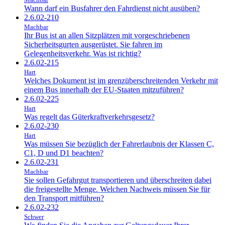
Wann darf ein Busfahrer den Fahrdienst nicht ausüben?
2.6.02-210
Machbar
Ihr Bus ist an allen Sitzplätzen mit vorgeschriebenen
Sicherheitsgurten ausgerüstet. Sie fahren im
Gelegenheitsverkehr. Was ist richtig?
2.6.02-215
Hart
Welches Dokument ist im grenzüberschreitenden Verkehr mit
einem Bus innerhalb der EU-Staaten mitzuführen?
2.6.02-225
Hart
Was regelt das Güterkraftverkehrsgesetz?
2.6.02-230
Hart
Was müssen Sie bezüglich der Fahrerlaubnis der Klassen C,
C1, D und D1 beachten?
2.6.02-231
Machbar
Sie sollen Gefahrgut transportieren und überschreiten dabei
die freigestellte Menge. Welchen Nachweis müssen Sie für
den Transport mitführen?
2.6.02-232
Schwer