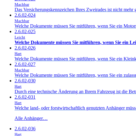
Machbar
Das Versicherungskennzeichen Ihres Zweirades ist nicht mehr g
2.6.02-024
Machbar
Welche Dokumente müssen Sie mitführen, wenn Sie ein Mot
2.6.02-025
Leicht
Welche Dokumente müssen Sie mitführen, wenn Sie ein Le
2.6.02-026
Hart
Welche Dokumente müssen Sie mitführen, wenn Sie ein Kleink
2.6.02-027
Machbar
Welche Dokumente müssen Sie mitführen, wenn Sie ein zulassu
2.6.02-030
Hart
Durch eine technische Änderung an Ihrem Fahrzeug ist die Bet
2.6.02-031
Hart
Welche land- oder forstwirtschaftlich genutzten Anhänger müs
Alle Anhänger…
2.6.02-036
Hart