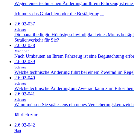
Wegen einer technischen Änderung an Ihrem Fahrzeug ist eine B
Ich muss das Gutachten oder die Bestätigung…
2.6.02-037
Schwer
Die bauartbedingte Höchstgeschwindigkeit eines Mofas beträgt
Straßenverkehr für Sie?
2.6.02-038
Machbar
Nach Umbauten an Ihrem Fahrzeug ist eine Begutachtung erfor
2.6.02-039
Schwer
Welche technische Änderung führt bei einem Zweirad im Regelfa
2.6.02-040
Schwer
Welche technische Änderung am Zweirad kann zum Erlöschen d
2.6.02-041
Schwer
Wann müssen Sie spätestens ein neues Versicherungskennzeich
Jährlich zum…
2.6.02-042
Hart