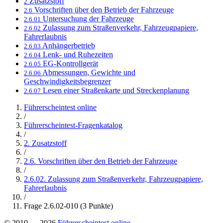
Zusatzstoff
2
Vorschriften über den Betrieb der Fahrzeuge
2.6
Untersuchung der Fahrzeuge
2.6.01
Zulassung zum Straßenverkehr, Fahrzeugpapiere,
2.6.02
Fahrerlaubnis
Anhängerbetrieb
2.6.03
Lenk- und Ruhezeiten
2.6.04
EG-Kontrollgerät
2.6.05
Abmessungen, Gewichte und
2.6.06
Geschwindigkeitsbegrenzer
Lesen einer Straßenkarte und Streckenplanung
2.6.07
Führerscheintest online
/
Führerscheintest-Fragenkatalog
/
2. Zusatzstoff
/
2.6. Vorschriften über den Betrieb der Fahrzeuge
/
2.6.02. Zulassung zum Straßenverkehr, Fahrzeugpapiere,
Fahrerlaubnis
/
Frage 2.6.02-010 (3 Punkte)
© 2010 — 2026
Führerscheintest online