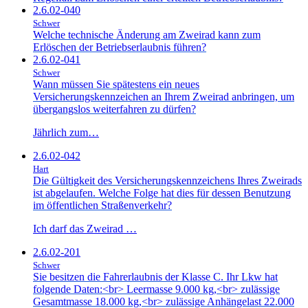
2.6.02-040
Schwer
Welche technische Änderung am Zweirad kann zum
Erlöschen der Betriebserlaubnis führen?
2.6.02-041
Schwer
Wann müssen Sie spätestens ein neues
Versicherungskennzeichen an Ihrem Zweirad anbringen, um
übergangslos weiterfahren zu dürfen?
Jährlich zum…
2.6.02-042
Hart
Die Gültigkeit des Versicherungskennzeichens Ihres Zweirads
ist abgelaufen. Welche Folge hat dies für dessen Benutzung
im öffentlichen Straßenverkehr?
Ich darf das Zweirad …
2.6.02-201
Schwer
Sie besitzen die Fahrerlaubnis der Klasse C. Ihr Lkw hat
folgende Daten:<br> Leermasse 9.000 kg,<br> zulässige
Gesamtmasse 18.000 kg,<br> zulässige Anhängelast 22.000