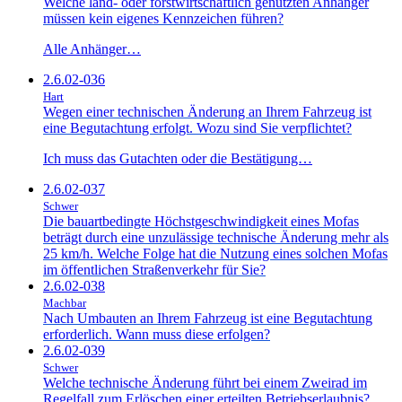
Welche land- oder forstwirtschaftlich genutzten Anhänger
müssen kein eigenes Kennzeichen führen?
Alle Anhänger…
2.6.02-036
Hart
Wegen einer technischen Änderung an Ihrem Fahrzeug ist
eine Begutachtung erfolgt. Wozu sind Sie verpflichtet?
Ich muss das Gutachten oder die Bestätigung…
2.6.02-037
Schwer
Die bauartbedingte Höchstgeschwindigkeit eines Mofas
beträgt durch eine unzulässige technische Änderung mehr als
25 km/h. Welche Folge hat die Nutzung eines solchen Mofas
im öffentlichen Straßenverkehr für Sie?
2.6.02-038
Machbar
Nach Umbauten an Ihrem Fahrzeug ist eine Begutachtung
erforderlich. Wann muss diese erfolgen?
2.6.02-039
Schwer
Welche technische Änderung führt bei einem Zweirad im
Regelfall zum Erlöschen einer erteilten Betriebserlaubnis?