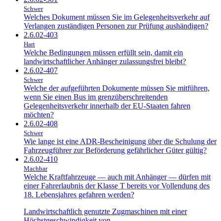
Schwer
Welches Dokument müssen Sie im Gelegenheitsverkehr auf
Verlangen zuständigen Personen zur Prüfung aushändigen?
2.6.02-403
Hart
Welche Bedingungen müssen erfüllt sein, damit ein
landwirtschaftlicher Anhänger zulassungsfrei bleibt?
2.6.02-407
Schwer
Welche der aufgeführten Dokumente müssen Sie mitführen,
wenn Sie einen Bus im grenzüberschreitenden
Gelegenheitsverkehr innerhalb der EU-Staaten fahren
möchten?
2.6.02-408
Schwer
Wie lange ist eine ADR-Bescheinigung über die Schulung der
Fahrzeugführer zur Beförderung gefährlicher Güter gültig?
2.6.02-410
Machbar
Welche Kraftfahrzeuge — auch mit Anhänger — dürfen mit
einer Fahrerlaubnis der Klasse T bereits vor Vollendung des
18. Lebensjahres gefahren werden?
Landwirtschaftlich genutzte Zugmaschinen mit einer
Höchstgeschwindigkeit von…