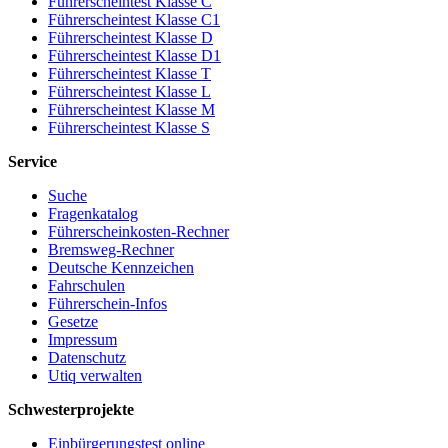
Führerscheintest Klasse C
Führerscheintest Klasse C1
Führerscheintest Klasse D
Führerscheintest Klasse D1
Führerscheintest Klasse T
Führerscheintest Klasse L
Führerscheintest Klasse M
Führerscheintest Klasse S
Service
Suche
Fragenkatalog
Führerscheinkosten-Rechner
Bremsweg-Rechner
Deutsche Kennzeichen
Fahrschulen
Führerschein-Infos
Gesetze
Impressum
Datenschutz
Utiq verwalten
Schwesterprojekte
Einbürgerungstest online