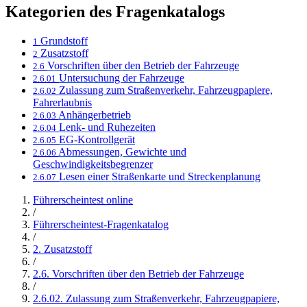
Kategorien des Fragenkatalogs
Grundstoff
1
Zusatzstoff
2
Vorschriften über den Betrieb der Fahrzeuge
2.6
Untersuchung der Fahrzeuge
2.6.01
Zulassung zum Straßenverkehr, Fahrzeugpapiere,
2.6.02
Fahrerlaubnis
Anhängerbetrieb
2.6.03
Lenk- und Ruhezeiten
2.6.04
EG-Kontrollgerät
2.6.05
Abmessungen, Gewichte und
2.6.06
Geschwindigkeitsbegrenzer
Lesen einer Straßenkarte und Streckenplanung
2.6.07
Führerscheintest online
/
Führerscheintest-Fragenkatalog
/
2. Zusatzstoff
/
2.6. Vorschriften über den Betrieb der Fahrzeuge
/
2.6.02. Zulassung zum Straßenverkehr, Fahrzeugpapiere,