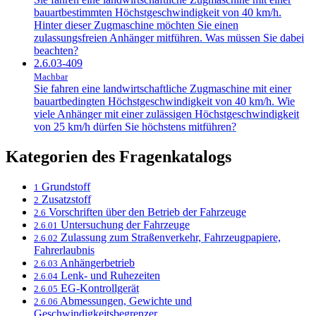
bauartbestimmten Höchstgeschwindigkeit von 40 km/h.
Hinter dieser Zugmaschine möchten Sie einen
zulassungsfreien Anhänger mitführen. Was müssen Sie dabei
beachten?
2.6.03-409
Machbar
Sie fahren eine landwirtschaftliche Zugmaschine mit einer
bauartbedingten Höchstgeschwindigkeit von 40 km/h. Wie
viele Anhänger mit einer zulässigen Höchstgeschwindigkeit
von 25 km/h dürfen Sie höchstens mitführen?
Kategorien des Fragenkatalogs
Grundstoff
1
Zusatzstoff
2
Vorschriften über den Betrieb der Fahrzeuge
2.6
Untersuchung der Fahrzeuge
2.6.01
Zulassung zum Straßenverkehr, Fahrzeugpapiere,
2.6.02
Fahrerlaubnis
Anhängerbetrieb
2.6.03
Lenk- und Ruhezeiten
2.6.04
EG-Kontrollgerät
2.6.05
Abmessungen, Gewichte und
2.6.06
Geschwindigkeitsbegrenzer