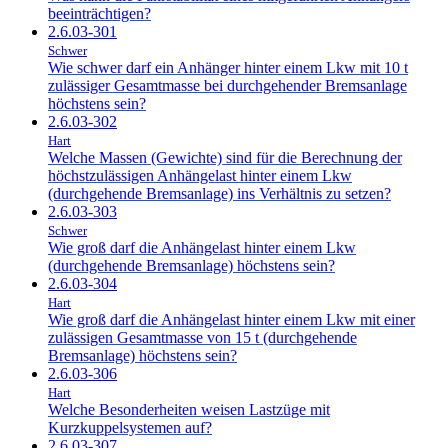
beeinträchtigen?
2.6.03-301
Schwer
Wie schwer darf ein Anhänger hinter einem Lkw mit 10 t
zulässiger Gesamtmasse bei durchgehender Bremsanlage
höchstens sein?
2.6.03-302
Hart
Welche Massen (Gewichte) sind für die Berechnung der
höchstzulässigen Anhängelast hinter einem Lkw
(durchgehende Bremsanlage) ins Verhältnis zu setzen?
2.6.03-303
Schwer
Wie groß darf die Anhängelast hinter einem Lkw
(durchgehende Bremsanlage) höchstens sein?
2.6.03-304
Hart
Wie groß darf die Anhängelast hinter einem Lkw mit einer
zulässigen Gesamtmasse von 15 t (durchgehende
Bremsanlage) höchstens sein?
2.6.03-306
Hart
Welche Besonderheiten weisen Lastzüge mit
Kurzkuppelsystemen auf?
2.6.03-307