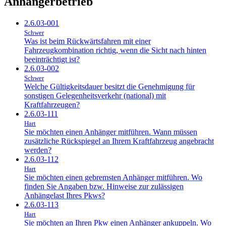
Anhängerbetrieb
2.6.03-001
Schwer
Was ist beim Rückwärtsfahren mit einer
Fahrzeugkombination richtig, wenn die Sicht nach hinten
beeinträchtigt ist?
2.6.03-002
Schwer
Welche Gültigkeitsdauer besitzt die Genehmigung für
sonstigen Gelegenheitsverkehr (national) mit
Kraftfahrzeugen?
2.6.03-111
Hart
Sie möchten einen Anhänger mitführen. Wann müssen
zusätzliche Rückspiegel an Ihrem Kraftfahrzeug angebracht
werden?
2.6.03-112
Hart
Sie möchten einen gebremsten Anhänger mitführen. Wo
finden Sie Angaben bzw. Hinweise zur zulässigen
Anhängelast Ihres Pkws?
2.6.03-113
Hart
Sie möchten an Ihren Pkw einen Anhänger ankuppeln. Wo