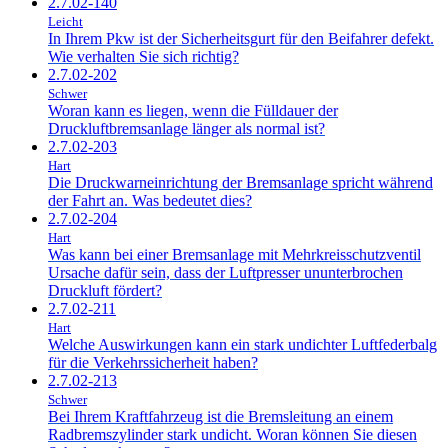
2.7.02-140
Leicht
In Ihrem Pkw ist der Sicherheitsgurt für den Beifahrer defekt.
Wie verhalten Sie sich richtig?
2.7.02-202
Schwer
Woran kann es liegen, wenn die Fülldauer der
Druckluftbremsanlage länger als normal ist?
2.7.02-203
Hart
Die Druckwarneinrichtung der Bremsanlage spricht während
der Fahrt an. Was bedeutet dies?
2.7.02-204
Hart
Was kann bei einer Bremsanlage mit Mehrkreisschutzventil
Ursache dafür sein, dass der Luftpresser ununterbrochen
Druckluft fördert?
2.7.02-211
Hart
Welche Auswirkungen kann ein stark undichter Luftfederbalg
für die Verkehrssicherheit haben?
2.7.02-213
Schwer
Bei Ihrem Kraftfahrzeug ist die Bremsleitung an einem
Radbremszylinder stark undicht. Woran können Sie diesen