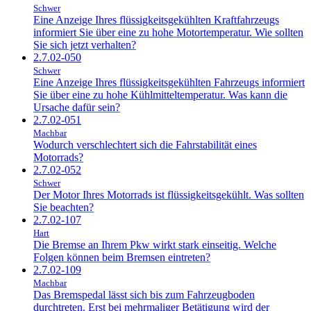
Schwer
Eine Anzeige Ihres flüssigkeitsgekühlten Kraftfahrzeugs
informiert Sie über eine zu hohe Motortemperatur. Wie sollten
Sie sich jetzt verhalten?
2.7.02-050
Schwer
Eine Anzeige Ihres flüssigkeitsgekühlten Fahrzeugs informiert
Sie über eine zu hohe Kühlmitteltemperatur. Was kann die
Ursache dafür sein?
2.7.02-051
Machbar
Wodurch verschlechtert sich die Fahrstabilität eines
Motorrads?
2.7.02-052
Schwer
Der Motor Ihres Motorrads ist flüssigkeitsgekühlt. Was sollten
Sie beachten?
2.7.02-107
Hart
Die Bremse an Ihrem Pkw wirkt stark einseitig. Welche
Folgen können beim Bremsen eintreten?
2.7.02-109
Machbar
Das Bremspedal lässt sich bis zum Fahrzeugboden
durchtreten. Erst bei mehrmaliger Betätigung wird der