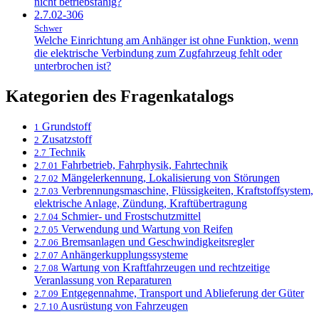
nicht betriebsfähig?
2.7.02-306
Schwer
Welche Einrichtung am Anhänger ist ohne Funktion, wenn
die elektrische Verbindung zum Zugfahrzeug fehlt oder
unterbrochen ist?
Kategorien des Fragenkatalogs
Grundstoff
1
Zusatzstoff
2
Technik
2.7
Fahrbetrieb, Fahrphysik, Fahrtechnik
2.7.01
Mängelerkennung, Lokalisierung von Störungen
2.7.02
Verbrennungsmaschine, Flüssigkeiten, Kraftstoffsystem,
2.7.03
elektrische Anlage, Zündung, Kraftübertragung
Schmier- und Frostschutzmittel
2.7.04
Verwendung und Wartung von Reifen
2.7.05
Bremsanlagen und Geschwindigkeitsregler
2.7.06
Anhängerkupplungssysteme
2.7.07
Wartung von Kraftfahrzeugen und rechtzeitige
2.7.08
Veranlassung von Reparaturen
Entgegennahme, Transport und Ablieferung der Güter
2.7.09
Ausrüstung von Fahrzeugen
2.7.10