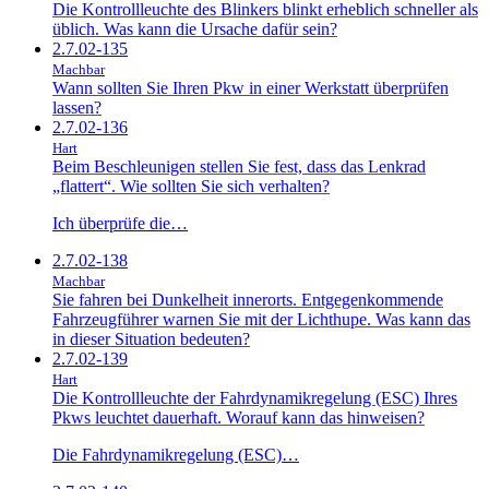
Die Kontrollleuchte des Blinkers blinkt erheblich schneller als
üblich. Was kann die Ursache dafür sein?
2.7.02-135
Machbar
Wann sollten Sie Ihren Pkw in einer Werkstatt überprüfen
lassen?
2.7.02-136
Hart
Beim Beschleunigen stellen Sie fest, dass das Lenkrad
„flattert“. Wie sollten Sie sich verhalten?
Ich überprüfe die…
2.7.02-138
Machbar
Sie fahren bei Dunkelheit innerorts. Entgegenkommende
Fahrzeugführer warnen Sie mit der Lichthupe. Was kann das
in dieser Situation bedeuten?
2.7.02-139
Hart
Die Kontrollleuchte der Fahrdynamikregelung (ESC) Ihres
Pkws leuchtet dauerhaft. Worauf kann das hinweisen?
Die Fahrdynamikregelung (ESC)…