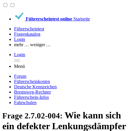
Führerscheintest online
Startseite
Führerscheintest
Fragenkatalog
Login
mehr …
weniger …
Login
Menü
Forum
Führerscheinkosten
Deutsche Kennzeichen
Bremsweg-Rechner
Führerschein-Infos
Fahrschulen
Wie kann sich
Frage 2.7.02-004:
ein defekter Lenkungsdämpfer