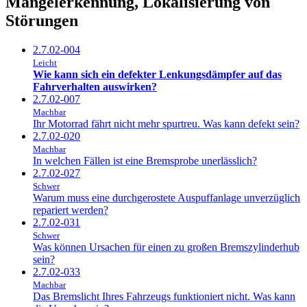
Mängelerkennung, Lokalisierung von
Störungen
2.7.02-004
Leicht
Wie kann sich ein defekter Lenkungsdämpfer auf das
Fahrverhalten auswirken?
2.7.02-007
Machbar
Ihr Motorrad fährt nicht mehr spurtreu. Was kann defekt sein?
2.7.02-020
Machbar
In welchen Fällen ist eine Bremsprobe unerlässlich?
2.7.02-027
Schwer
Warum muss eine durchgerostete Auspuffanlage unverzüglich
repariert werden?
2.7.02-031
Schwer
Was können Ursachen für einen zu großen Bremszylinderhub
sein?
2.7.02-033
Machbar
Das Bremslicht Ihres Fahrzeugs funktioniert nicht. Was kann