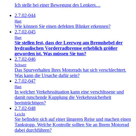
Ich stelle bei einer Bewegung des Lenkers…
2.7.02-044
Hart
Wie können Sie einen defekten Blinker erkennen?
2.7.02-045
Hart
Sie stellen fest, dass der Leerweg am Bremshebel der
hydraulischen Vorderradbremse erheblich größer
geworden ist. Was müssen Sie tun?
2.7.02-046
Schwer
Das Spurverhalten Ihres Motorrads hat sich verschlechtert.
Was kann die Ursache dafür sein?
2.7.02-047
Hart
In welcher Verkehrssituation kann eine verschlissene und
damit rutschende Kupplung die Verkehrssicherheit
beeinträchtigen?
2.7.02-048
Leicht
Sie befinden sich auf einer längeren Reise und machen einen
Tankstopp. Welche Kontrolle sollten Sie an Ihrem Motorrad
dabei durchführen?