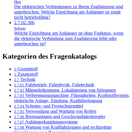
Hart
Die elektrischen Verbindungen zu Ihrem Zugfahrzeug sind
unterbrochen. Welche Einrichtung am Anhänger ist somit
nicht betriebsfähig?
2.7.02-306
Schwer
Welche Einrichtung am Anhänger ist ohne Funktion, wenn
die elektrische Verbindung zum Zugfahrzeug fehlt oder
unterbrochen ist?
Kategorien des Fragenkatalogs
Grundstoff
1
Zusatzstoff
2
Technik
2.7
Fahrbetrieb, Fahrphysik, Fahrtechnik
2.7.01
Mängelerkennung, Lokalisierung von Störungen
2.7.02
Verbrennungsmaschine, Flüssigkeiten, Kraftstoffsystem,
2.7.03
elektrische Anlage, Zündung, Kraftübertragung
Schmier- und Frostschutzmittel
2.7.04
Verwendung und Wartung von Reifen
2.7.05
Bremsanlagen und Geschwindigkeitsregler
2.7.06
Anhängerkupplungssysteme
2.7.07
Wartung von Kraftfahrzeugen und rechtzeitige
2.7.08