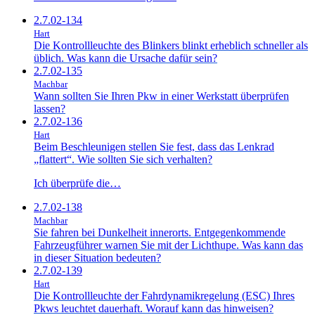
2.7.02-134
Hart
Die Kontrollleuchte des Blinkers blinkt erheblich schneller als
üblich. Was kann die Ursache dafür sein?
2.7.02-135
Machbar
Wann sollten Sie Ihren Pkw in einer Werkstatt überprüfen
lassen?
2.7.02-136
Hart
Beim Beschleunigen stellen Sie fest, dass das Lenkrad
„flattert“. Wie sollten Sie sich verhalten?
Ich überprüfe die…
2.7.02-138
Machbar
Sie fahren bei Dunkelheit innerorts. Entgegenkommende
Fahrzeugführer warnen Sie mit der Lichthupe. Was kann das
in dieser Situation bedeuten?
2.7.02-139
Hart
Die Kontrollleuchte der Fahrdynamikregelung (ESC) Ihres
Pkws leuchtet dauerhaft. Worauf kann das hinweisen?