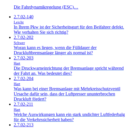
Die Fahrdynamikregelung (ESC)…
2.7.02-140
Leicht
In Ihrem Pkw ist der Sicherheitsgurt für den Beifahrer defekt.
Wie verhalten Sie sich richtig?
2.7.02-202
Schwer
Woran kann es liegen, wenn die Fülldauer der
Druckluftbremsanlage länger als normal ist?
2.7.02-203
Hart
Die Druckwarneinrichtung der Bremsanlage spricht während
der Fahrt an. Was bedeutet dies?
2.7.02-204
Hart
Was kann bei einer Bremsanlage mit Mehrkreisschutzventil
Ursache dafür sein, dass der Luftpresser ununterbrochen
Druckluft fördert?
2.7.02-211
Hart
Welche Auswirkungen kann ein stark undichter Luftfederbalg
für die Verkehrssicherheit haben?
2.7.02-213