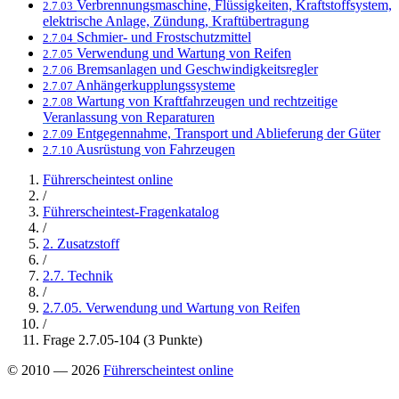
Verbrennungsmaschine, Flüssigkeiten, Kraftstoffsystem,
2.7.03
elektrische Anlage, Zündung, Kraftübertragung
Schmier- und Frostschutzmittel
2.7.04
Verwendung und Wartung von Reifen
2.7.05
Bremsanlagen und Geschwindigkeitsregler
2.7.06
Anhängerkupplungssysteme
2.7.07
Wartung von Kraftfahrzeugen und rechtzeitige
2.7.08
Veranlassung von Reparaturen
Entgegennahme, Transport und Ablieferung der Güter
2.7.09
Ausrüstung von Fahrzeugen
2.7.10
Führerscheintest online
/
Führerscheintest-Fragenkatalog
/
2. Zusatzstoff
/
2.7. Technik
/
2.7.05. Verwendung und Wartung von Reifen
/
Frage 2.7.05-104 (3 Punkte)
© 2010 — 2026
Führerscheintest online