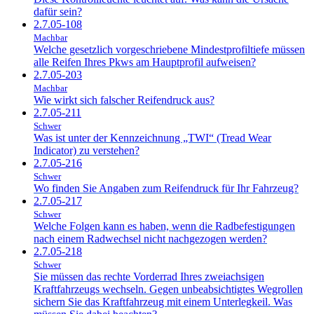
dafür sein?
2.7.05-108
Machbar
Welche gesetzlich vorgeschriebene Mindestprofiltiefe müssen
alle Reifen Ihres Pkws am Hauptprofil aufweisen?
2.7.05-203
Machbar
Wie wirkt sich falscher Reifendruck aus?
2.7.05-211
Schwer
Was ist unter der Kennzeichnung „TWI“ (Tread Wear
Indicator) zu verstehen?
2.7.05-216
Schwer
Wo finden Sie Angaben zum Reifendruck für Ihr Fahrzeug?
2.7.05-217
Schwer
Welche Folgen kann es haben, wenn die Radbefestigungen
nach einem Radwechsel nicht nachgezogen werden?
2.7.05-218
Schwer
Sie müssen das rechte Vorderrad Ihres zweiachsigen
Kraftfahrzeugs wechseln. Gegen unbeabsichtigtes Wegrollen
sichern Sie das Kraftfahrzeug mit einem Unterlegkeil. Was