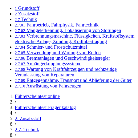
Grundstoff
1
Zusatzstoff
2
Technik
2.7
Fahrbetrieb, Fahrphysik, Fahrtechnik
2.7.01
Mängelerkennung, Lokalisierung von Störungen
2.7.02
Verbrennungsmaschine, Flüssigkeiten, Kraftstoffsystem,
2.7.03
elektrische Anlage, Zündung, Kraftübertragung
Schmier- und Frostschutzmittel
2.7.04
Verwendung und Wartung von Reifen
2.7.05
Bremsanlagen und Geschwindigkeitsregler
2.7.06
Anhängerkupplungssysteme
2.7.07
Wartung von Kraftfahrzeugen und rechtzeitige
2.7.08
Veranlassung von Reparaturen
Entgegennahme, Transport und Ablieferung der Güter
2.7.09
Ausrüstung von Fahrzeugen
2.7.10
Führerscheintest online
/
Führerscheintest-Fragenkatalog
/
2. Zusatzstoff
/
2.7. Technik
/