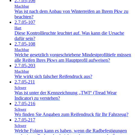
2.7.05-106
Machbar
Was ist nach dem Anbau von Winterreifen an Ihrem Pkw zu
beachten?
2.7.05-107
Hart
Diese Kontrollleuchte leuchtet auf. Was kann die Ursache
dafür sein?
2.7.05-108
Machbar
Welche gesetzlich vorgeschriebene Mindestprofiltiefe müssen
alle Reifen Ihres Pkws am Hauptprofil aufweisen?
2.7.05-203
Machbar
Wie wirkt sich falscher Reifendruck aus?
2.7.05-211
Schwer
Was ist unter der Kennzeichnung „TWI“ (Tread Wear
Indicator) zu verstehen?
2.7.05-216
Schwer
Wo finden Sie Angaben zum Reifendruck für Ihr Fahrzeug?
2.7.05-217
Schwer
Welche Folgen kann es haben, wenn die Radbefestigungen