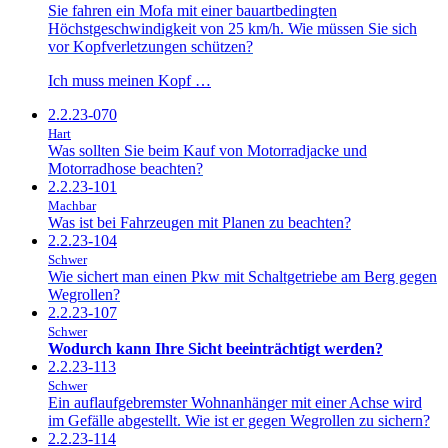
Sie fahren ein Mofa mit einer bauartbedingten
Höchstgeschwindigkeit von 25 km/h. Wie müssen Sie sich
vor Kopfverletzungen schützen?
Ich muss meinen Kopf …
2.2.23-070
Hart
Was sollten Sie beim Kauf von Motorradjacke und
Motorradhose beachten?
2.2.23-101
Machbar
Was ist bei Fahrzeugen mit Planen zu beachten?
2.2.23-104
Schwer
Wie sichert man einen Pkw mit Schaltgetriebe am Berg gegen
Wegrollen?
2.2.23-107
Schwer
Wodurch kann Ihre Sicht beeinträchtigt werden?
2.2.23-113
Schwer
Ein auflaufgebremster Wohnanhänger mit einer Achse wird
im Gefälle abgestellt. Wie ist er gegen Wegrollen zu sichern?
2.2.23-114