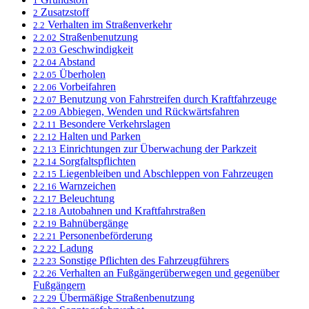
1
Zusatzstoff
2
Verhalten im Straßenverkehr
2.2
Straßenbenutzung
2.2.02
Geschwindigkeit
2.2.03
Abstand
2.2.04
Überholen
2.2.05
Vorbeifahren
2.2.06
Benutzung von Fahrstreifen durch Kraftfahrzeuge
2.2.07
Abbiegen, Wenden und Rückwärtsfahren
2.2.09
Besondere Verkehrslagen
2.2.11
Halten und Parken
2.2.12
Einrichtungen zur Überwachung der Parkzeit
2.2.13
Sorgfaltspflichten
2.2.14
Liegenbleiben und Abschleppen von Fahrzeugen
2.2.15
Warnzeichen
2.2.16
Beleuchtung
2.2.17
Autobahnen und Kraftfahrstraßen
2.2.18
Bahnübergänge
2.2.19
Personenbeförderung
2.2.21
Ladung
2.2.22
Sonstige Pflichten des Fahrzeugführers
2.2.23
Verhalten an Fußgängerüberwegen und gegenüber
2.2.26
Fußgängern
Übermäßige Straßenbenutzung
2.2.29