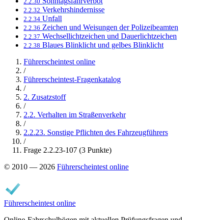
Sonntagsfahrverbot
2.2.30
Verkehrshindernisse
2.2.32
Unfall
2.2.34
Zeichen und Weisungen der Polizeibeamten
2.2.36
Wechsellichtzeichen und Dauerlichtzeichen
2.2.37
Blaues Blinklicht und gelbes Blinklicht
2.2.38
Führerscheintest online
/
Führerscheintest-Fragenkatalog
/
2. Zusatzstoff
/
2.2. Verhalten im Straßenverkehr
/
2.2.23. Sonstige Pflichten des Fahrzeugführers
/
Frage 2.2.23-107 (3 Punkte)
© 2010 — 2026
Führerscheintest online
Führerscheintest online
Online-Fahrschulbögen mit aktuellen Prüfungsfragen und