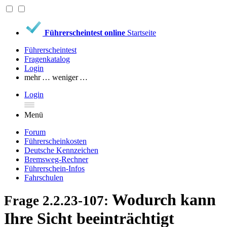
Führerscheintest online
Startseite
Führerscheintest
Fragenkatalog
Login
mehr …
weniger …
Login
Menü
Forum
Führerscheinkosten
Deutsche Kennzeichen
Bremsweg-Rechner
Führerschein-Infos
Fahrschulen
Wodurch kann
Frage 2.2.23-107:
Ihre Sicht beeinträchtigt