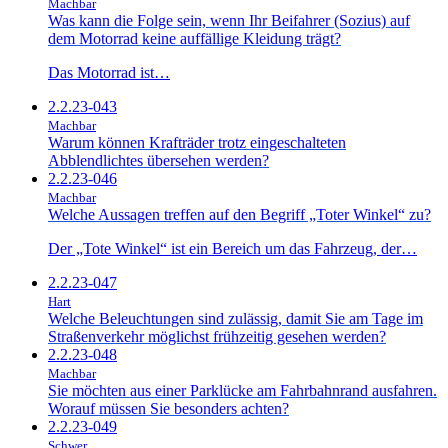
Machbar
Was kann die Folge sein, wenn Ihr Beifahrer (Sozius) auf
dem Motorrad keine auffällige Kleidung trägt?
Das Motorrad ist…
2.2.23-043
Machbar
Warum können Krafträder trotz eingeschalteten
Abblendlichtes übersehen werden?
2.2.23-046
Machbar
Welche Aussagen treffen auf den Begriff „Toter Winkel“ zu?
Der „Tote Winkel“ ist ein Bereich um das Fahrzeug, der…
2.2.23-047
Hart
Welche Beleuchtungen sind zulässig, damit Sie am Tage im
Straßenverkehr möglichst frühzeitig gesehen werden?
2.2.23-048
Machbar
Sie möchten aus einer Parklücke am Fahrbahnrand ausfahren.
Worauf müssen Sie besonders achten?
2.2.23-049
Schwer