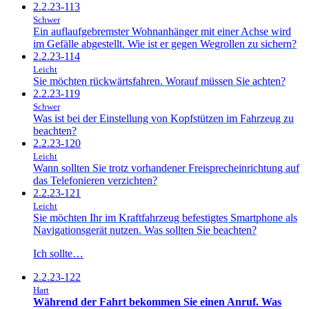
2.2.23-113
Schwer
Ein auflaufgebremster Wohnanhänger mit einer Achse wird
im Gefälle abgestellt. Wie ist er gegen Wegrollen zu sichern?
2.2.23-114
Leicht
Sie möchten rückwärtsfahren. Worauf müssen Sie achten?
2.2.23-119
Schwer
Was ist bei der Einstellung von Kopfstützen im Fahrzeug zu
beachten?
2.2.23-120
Leicht
Wann sollten Sie trotz vorhandener Freisprecheinrichtung auf
das Telefonieren verzichten?
2.2.23-121
Leicht
Sie möchten Ihr im Kraftfahrzeug befestigtes Smartphone als
Navigationsgerät nutzen. Was sollten Sie beachten?
Ich sollte…
2.2.23-122
Hart
Während der Fahrt bekommen Sie einen Anruf. Was