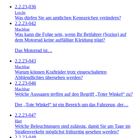
2.2.23-036
Leicht
Was dürfen Sie am amtlichen Kennzeichen verändern?
2.2.23-042
Machbar
Was kann die Folge sein, wenn Ihr Beifahrer (Sozius) auf
dem Motorrad keine auffällige Kleidung trägt?
Das Motorrad ist…
2.2.23-043
Machbar
Warum können Krafträder trotz eingeschalteten
Abblendlichtes übersehen werden?
2.2.23-046
Machbar
Welche Aussagen treffen auf den Begriff „Toter Winkel“ zu?
Der „Tote Winkel“ ist ein Bereich um das Fahrzeug, der…
2.2.23-047
Hart
Welche Beleuchtungen sind zulässig, damit Sie am Tage im
Straßenverkehr möglichst frühzeitig gesehen werden?
2.2.23-048