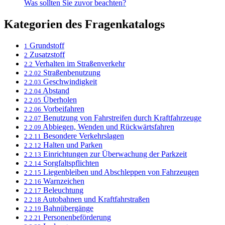
Was sollten Sie zuvor beachten?
Kategorien des Fragenkatalogs
Grundstoff
1
Zusatzstoff
2
Verhalten im Straßenverkehr
2.2
Straßenbenutzung
2.2.02
Geschwindigkeit
2.2.03
Abstand
2.2.04
Überholen
2.2.05
Vorbeifahren
2.2.06
Benutzung von Fahrstreifen durch Kraftfahrzeuge
2.2.07
Abbiegen, Wenden und Rückwärtsfahren
2.2.09
Besondere Verkehrslagen
2.2.11
Halten und Parken
2.2.12
Einrichtungen zur Überwachung der Parkzeit
2.2.13
Sorgfaltspflichten
2.2.14
Liegenbleiben und Abschleppen von Fahrzeugen
2.2.15
Warnzeichen
2.2.16
Beleuchtung
2.2.17
Autobahnen und Kraftfahrstraßen
2.2.18
Bahnübergänge
2.2.19
Personenbeförderung
2.2.21