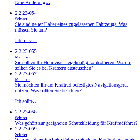
Eine Änderung…
2.2.23-054
Schwer
Sie sind neuer Halter eines zugelassenen Fahrzeugs. Was
müssen Sie tun?
Ich muss…
2.2.23-055
Machbar
Sie sollten Ihr Helmvisier regelmäßig kontrollieren. Warum
sollten Sie es bei Kratzern austauschen?
2.2.23-057
Machbar
Sie möchten Ihr am Kraftrad befestigtes Navigationsgerät
nutzen. Was sollten Sie beachten?
Ich sollte…
2.2.23-058
Schwer
Was gehört zur geeigneten Schutzkleidung für Kraftradfahrer?
2.2.23-059
Schwer
Warum sollten Sie beim Fahren mit einem Kraftrad geeignete