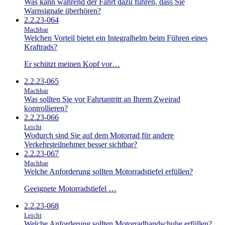
Was kann während der Fahrt dazu führen, dass Sie
Warnsignale überhören?
2.2.23-064
Machbar
Welchen Vorteil bietet ein Integralhelm beim Führen eines
Kraftrads?
Er schützt meinen Kopf vor…
2.2.23-065
Machbar
Was sollten Sie vor Fahrtantritt an Ihrem Zweirad
kontrollieren?
2.2.23-066
Leicht
Wodurch sind Sie auf dem Motorrad für andere
Verkehrsteilnehmer besser sichtbar?
2.2.23-067
Machbar
Welche Anforderung sollten Motorradstiefel erfüllen?
Geeignete Motorradstiefel …
2.2.23-068
Leicht
Welche Anforderung sollten Motorradhandschuhe erfüllen?