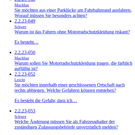
Machbar
Sie möchten aus einer Parklücke am Fahrbahnrand ausfahren.
Worauf müssen Sie besonders achten?
2.2.23-049
Schwer
Warum ist das Fahren ohne Motorradschutzkleidung riskant?
Es besteht…
2.2.23-050
Machbar
Warum sollen Sie Motorradschutzkleidung tragen, die farblich
auffällig ist?
2.2.23-052
Leicht
Sie möchten innerhalb einer geschlossenen Ortschaft nach
rechts abbiegen. Welche Gefahren können entstehen?
Es besteht die Gefahr, dass ich…
2.2.23-053
Schwer
Welche Änderung müssen Sie als Fahrzeughalter der
zuständigen Zulassungsbehörde unverzüglich melden?