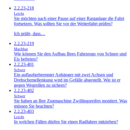
2.2.23-218
Leicht
Sie möchten nach einer Pause auf einer Rastanlage die Fahrt
fortsetzen. Was sollten Sie vor der Weiterfahrt prüfen?
Ich prüfe, dass…
2.2.23-219
Machbar
Wie können Sie den Aufbau Ihres Fahrzeugs von Schnee und
Eis befreien?
2.2.23-401
Schwer
Ein auflaufgebremster Anhänger mit zwei Achsen und
Drehschemellenkung wird im Gefälle abgestellt. Wie ist er
gegen Wegrollen zu sichern?
2.2.23-402
Schwer
Sie haben an Ihre Zugmaschine Zwillingsreifen montiert. Was
müssen Sie beachten?
2.2.23-403
Leicht
In welchen Fällen dürfen Sie einen Radfahrer mitziehen?