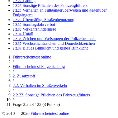
Ladung
2.2.22
Sonstige Pflichten des Fahrzeugführers
2.2.23
Verhalten an Fußgängerüberwegen und gegenüber
2.2.26
Fußgängern
Übermäßige Straßenbenutzung
2.2.29
Sonntagsfahrverbot
2.2.30
Verkehrshindernisse
2.2.32
Unfall
2.2.34
Zeichen und Weisungen der Polizeibeamten
2.2.36
Wechsellichtzeichen und Dauerlichtzeichen
2.2.37
Blaues Blinklicht und gelbes Blinklicht
2.2.38
Führerscheintest online
/
Führerscheintest-Fragenkatalog
/
2. Zusatzstoff
/
2.2. Verhalten im Straßenverkehr
/
2.2.23. Sonstige Pflichten des Fahrzeugführers
/
Frage 2.2.23-122 (3 Punkte)
© 2010 — 2026
Führerscheintest online