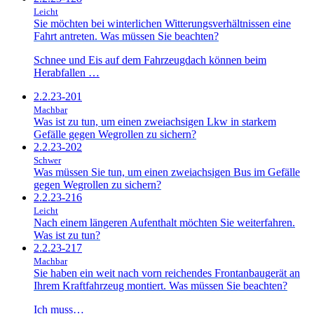
Leicht
Sie möchten bei winterlichen Witterungsverhältnissen eine
Fahrt antreten. Was müssen Sie beachten?
Schnee und Eis auf dem Fahrzeugdach können beim
Herabfallen …
2.2.23-201
Machbar
Was ist zu tun, um einen zweiachsigen Lkw in starkem
Gefälle gegen Wegrollen zu sichern?
2.2.23-202
Schwer
Was müssen Sie tun, um einen zweiachsigen Bus im Gefälle
gegen Wegrollen zu sichern?
2.2.23-216
Leicht
Nach einem längeren Aufenthalt möchten Sie weiterfahren.
Was ist zu tun?
2.2.23-217
Machbar
Sie haben ein weit nach vorn reichendes Frontanbaugerät an
Ihrem Kraftfahrzeug montiert. Was müssen Sie beachten?
Ich muss…