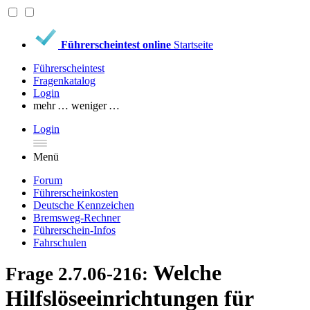
Führerscheintest online
Startseite
Führerscheintest
Fragenkatalog
Login
mehr …
weniger …
Login
Menü
Forum
Führerscheinkosten
Deutsche Kennzeichen
Bremsweg-Rechner
Führerschein-Infos
Fahrschulen
Welche
Frage 2.7.06-216:
Hilfslöseeinrichtungen für