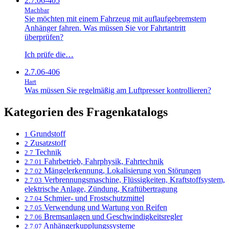
2.7.06-405
Machbar
Sie möchten mit einem Fahrzeug mit auflaufgebremstem
Anhänger fahren. Was müssen Sie vor Fahrtantritt
überprüfen?
Ich prüfe die…
2.7.06-406
Hart
Was müssen Sie regelmäßig am Luftpresser kontrollieren?
Kategorien des Fragenkatalogs
Grundstoff
1
Zusatzstoff
2
Technik
2.7
Fahrbetrieb, Fahrphysik, Fahrtechnik
2.7.01
Mängelerkennung, Lokalisierung von Störungen
2.7.02
Verbrennungsmaschine, Flüssigkeiten, Kraftstoffsystem,
2.7.03
elektrische Anlage, Zündung, Kraftübertragung
Schmier- und Frostschutzmittel
2.7.04
Verwendung und Wartung von Reifen
2.7.05
Bremsanlagen und Geschwindigkeitsregler
2.7.06
Anhängerkupplungssysteme
2.7.07