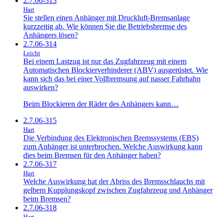
2.7.06-313
Hart
Sie stellen einen Anhänger mit Druckluft-Bremsanlage
kurzzeitig ab. Wie können Sie die Betriebsbremse des
Anhängers lösen?
2.7.06-314
Leicht
Bei einem Lastzug ist nur das Zugfahrzeug mit einem
Automatischen Blockierverhinderer (ABV) ausgerüstet. Wie
kann sich das bei einer Vollbremsung auf nasser Fahrbahn
auswirken?
Beim Blockieren der Räder des Anhängers kann…
2.7.06-315
Hart
Die Verbindung des Elektronischen Bremssystems (EBS)
zum Anhänger ist unterbrochen. Welche Auswirkung kann
dies beim Bremsen für den Anhänger haben?
2.7.06-317
Hart
Welche Auswirkung hat der Abriss des Bremsschlauchs mit
gelbem Kupplungskopf zwischen Zugfahrzeug und Anhänger
beim Bremsen?
2.7.06-318
Hart