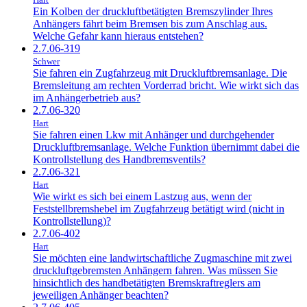
Ein Kolben der druckluftbetätigten Bremszylinder Ihres
Anhängers fährt beim Bremsen bis zum Anschlag aus.
Welche Gefahr kann hieraus entstehen?
2.7.06-319
Schwer
Sie fahren ein Zugfahrzeug mit Druckluftbremsanlage. Die
Bremsleitung am rechten Vorderrad bricht. Wie wirkt sich das
im Anhängerbetrieb aus?
2.7.06-320
Hart
Sie fahren einen Lkw mit Anhänger und durchgehender
Druckluftbremsanlage. Welche Funktion übernimmt dabei die
Kontrollstellung des Handbremsventils?
2.7.06-321
Hart
Wie wirkt es sich bei einem Lastzug aus, wenn der
Feststellbremshebel im Zugfahrzeug betätigt wird (nicht in
Kontrollstellung)?
2.7.06-402
Hart
Sie möchten eine landwirtschaftliche Zugmaschine mit zwei
druckluftgebremsten Anhängern fahren. Was müssen Sie
hinsichtlich des handbetätigten Bremskraftreglers am
jeweiligen Anhänger beachten?