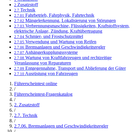
Zusatzstoff
2
Technik
2.7
Fahrbetrieb, Fahrphysik, Fahrtechnik
2.7.01
Mängelerkennung, Lokalisierung von Störungen
2.7.02
Verbrennungsmaschine, Flüssigkeiten, Kraftstoffsystem,
2.7.03
elektrische Anlage, Zündung, Kraftübertragung
Schmier- und Frostschutzmittel
2.7.04
Verwendung und Wartung von Reifen
2.7.05
Bremsanlagen und Geschwindigkeitsregler
2.7.06
Anhängerkupplungssysteme
2.7.07
Wartung von Kraftfahrzeugen und rechtzeitige
2.7.08
Veranlassung von Reparaturen
Entgegennahme, Transport und Ablieferung der Güter
2.7.09
Ausrüstung von Fahrzeugen
2.7.10
Führerscheintest online
/
Führerscheintest-Fragenkatalog
/
2. Zusatzstoff
/
2.7. Technik
/
2.7.06. Bremsanlagen und Geschwindigkeitsregler
/