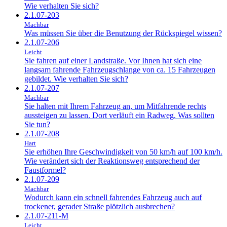
Wie verhalten Sie sich?
2.1.07-203
Machbar
Was müssen Sie über die Benutzung der Rückspiegel wissen?
2.1.07-206
Leicht
Sie fahren auf einer Landstraße. Vor Ihnen hat sich eine
langsam fahrende Fahrzeugschlange von ca. 15 Fahrzeugen
gebildet. Wie verhalten Sie sich?
2.1.07-207
Machbar
Sie halten mit Ihrem Fahrzeug an, um Mitfahrende rechts
aussteigen zu lassen. Dort verläuft ein Radweg. Was sollten
Sie tun?
2.1.07-208
Hart
Sie erhöhen Ihre Geschwindigkeit von 50 km/h auf 100 km/h.
Wie verändert sich der Reaktionsweg entsprechend der
Faustformel?
2.1.07-209
Machbar
Wodurch kann ein schnell fahrendes Fahrzeug auch auf
trockener, gerader Straße plötzlich ausbrechen?
2.1.07-211-M
Leicht