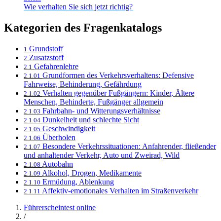
Wie verhalten Sie sich jetzt richtig?
Kategorien des Fragenkatalogs
Grundstoff
1
Zusatzstoff
2
Gefahrenlehre
2.1
Grundformen des Verkehrsverhaltens: Defensive
2.1.01
Fahrweise, Behinderung, Gefährdung
Verhalten gegenüber Fußgängern: Kinder, Ältere
2.1.02
Menschen, Behinderte, Fußgänger allgemein
Fahrbahn- und Witterungsverhältnisse
2.1.03
Dunkelheit und schlechte Sicht
2.1.04
Geschwindigkeit
2.1.05
Überholen
2.1.06
Besondere Verkehrssituationen: Anfahrender, fließender
2.1.07
und anhaltender Verkehr, Auto und Zweirad, Wild
Autobahn
2.1.08
Alkohol, Drogen, Medikamente
2.1.09
Ermüdung, Ablenkung
2.1.10
Affektiv-emotionales Verhalten im Straßenverkehr
2.1.11
Führerscheintest online
/