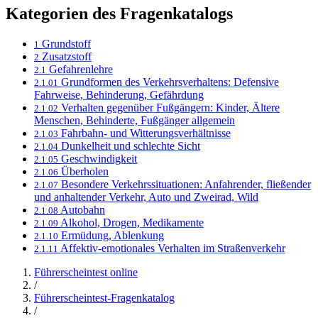
Kategorien des Fragenkatalogs
Grundstoff
1
Zusatzstoff
2
Gefahrenlehre
2.1
Grundformen des Verkehrsverhaltens: Defensive
2.1.01
Fahrweise, Behinderung, Gefährdung
Verhalten gegenüber Fußgängern: Kinder, Ältere
2.1.02
Menschen, Behinderte, Fußgänger allgemein
Fahrbahn- und Witterungsverhältnisse
2.1.03
Dunkelheit und schlechte Sicht
2.1.04
Geschwindigkeit
2.1.05
Überholen
2.1.06
Besondere Verkehrssituationen: Anfahrender, fließender
2.1.07
und anhaltender Verkehr, Auto und Zweirad, Wild
Autobahn
2.1.08
Alkohol, Drogen, Medikamente
2.1.09
Ermüdung, Ablenkung
2.1.10
Affektiv-emotionales Verhalten im Straßenverkehr
2.1.11
Führerscheintest online
/
Führerscheintest-Fragenkatalog
/