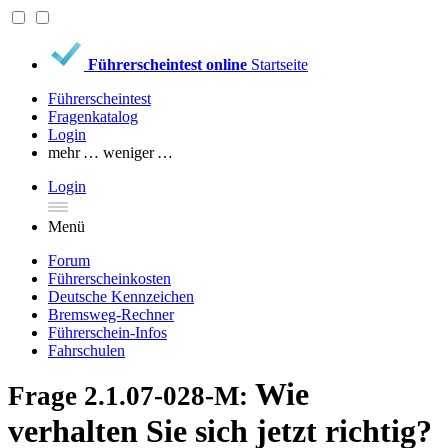
Führerscheintest online
Startseite
Führerscheintest
Fragenkatalog
Login
mehr …
weniger …
Login
Menü
Forum
Führerscheinkosten
Deutsche Kennzeichen
Bremsweg-Rechner
Führerschein-Infos
Fahrschulen
Wie
Frage 2.1.07-028-M:
verhalten Sie sich jetzt richtig?