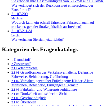
Sie erhöhen Ihre Geschwindigkeit von 50 km/h auf 100 km/h.
Wie verändert sich der Reaktionsweg entsprechend der
Faustformel?
2.1.07-209
Machbar
Wodurch kann ein schnell fahrendes Fahrzeug auch auf
trockener, gerader Straße plötzlich ausbrechen?
2.1.07-211-M
Leicht
Wie verhalten Sie sich jetzt richtig?
Kategorien des Fragenkatalogs
Grundstoff
1
Zusatzstoff
2
Gefahrenlehre
2.1
Grundformen des Verkehrsverhaltens: Defensive
2.1.01
Fahrweise, Behinderung, Gefährdung
Verhalten gegenüber Fußgängern: Kinder, Ältere
2.1.02
Menschen, Behinderte, Fußgänger allgemein
Fahrbahn- und Witterungsverhältnisse
2.1.03
Dunkelheit und schlechte Sicht
2.1.04
Geschwindigkeit
2.1.05
Überholen
2.1.06