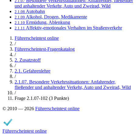
Besondere Verkehrssituationen: Anfahrender, fließender
2.1.07
und anhaltender Verkehr, Auto und Zweirad, Wild
Autobahn
2.1.08
Alkohol, Drogen, Medikamente
2.1.09
Ermüdung, Ablenkung
2.1.10
Affektiv-emotionales Verhalten im Straßenverkehr
2.1.11
Führerscheintest online
/
Führerscheintest-Fragenkatalog
/
2. Zusatzstoff
/
2.1. Gefahrenlehre
/
2.1.07. Besondere Verkehrssituationen: Anfahrender,
fließender und anhaltender Verkehr, Auto und Zweirad, Wild
/
Frage 2.1.07-102 (3 Punkte)
© 2010 — 2026
Führerscheintest online
Führerscheintest online