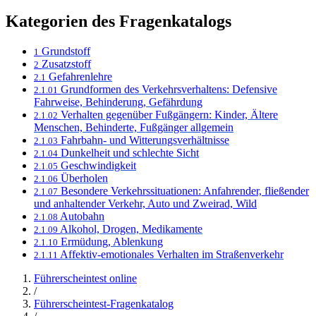
Kategorien des Fragenkatalogs
Grundstoff
1
Zusatzstoff
2
Gefahrenlehre
2.1
Grundformen des Verkehrsverhaltens: Defensive
2.1.01
Fahrweise, Behinderung, Gefährdung
Verhalten gegenüber Fußgängern: Kinder, Ältere
2.1.02
Menschen, Behinderte, Fußgänger allgemein
Fahrbahn- und Witterungsverhältnisse
2.1.03
Dunkelheit und schlechte Sicht
2.1.04
Geschwindigkeit
2.1.05
Überholen
2.1.06
Besondere Verkehrssituationen: Anfahrender, fließender
2.1.07
und anhaltender Verkehr, Auto und Zweirad, Wild
Autobahn
2.1.08
Alkohol, Drogen, Medikamente
2.1.09
Ermüdung, Ablenkung
2.1.10
Affektiv-emotionales Verhalten im Straßenverkehr
2.1.11
Führerscheintest online
/
Führerscheintest-Fragenkatalog