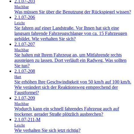
2.1.07-203
Machbar
Was müssen Sie über die Benutzung der Rückspiegel wissen?
2.1.07-206
Leicht
Sie fahren auf einer Landstraße. Vor Ihnen hat sich eine
langsam fahrende Fahrzeugschlange von ca. 15 Fahrzeugen
gebildet. Wie verhalten Sie sich?
2.1.07-207
Machbar
Sie halten mit Ihrem Fahrzeug an, um Mitfahrende rechts
aussteigen zu lassen. Dort verläuft ein Radweg. Was sollten
Sie tun?
2.1.07-208
Hart
Sie erhöhen Ihre Geschwindigkeit von 50 km/h auf 100 km/h.
Wie verändert sich der Reaktionsweg entsprechend der
Faustformel?
2.1.07-209
Machbar
Wodurch kann ein schnell fahrendes Fahrzeug auch auf
trockener, gerader Straße plötzlich ausbrechen?
2.1.07-211-M
Leicht
Wie verhalten Sie sich jetzt richtig?