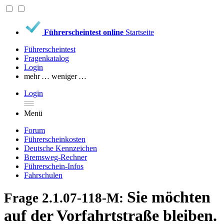
Führerscheintest online
Startseite
Führerscheintest
Fragenkatalog
Login
mehr …
weniger …
Login
Menü
Forum
Führerscheinkosten
Deutsche Kennzeichen
Bremsweg-Rechner
Führerschein-Infos
Fahrschulen
Sie möchten
Frage 2.1.07-118-M:
auf der Vorfahrtstraße bleiben.