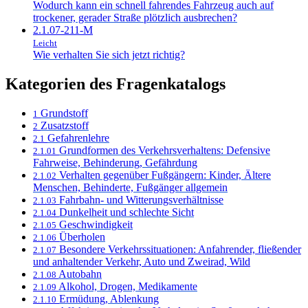
Wodurch kann ein schnell fahrendes Fahrzeug auch auf
trockener, gerader Straße plötzlich ausbrechen?
2.1.07-211-M
Leicht
Wie verhalten Sie sich jetzt richtig?
Kategorien des Fragenkatalogs
Grundstoff
1
Zusatzstoff
2
Gefahrenlehre
2.1
Grundformen des Verkehrsverhaltens: Defensive
2.1.01
Fahrweise, Behinderung, Gefährdung
Verhalten gegenüber Fußgängern: Kinder, Ältere
2.1.02
Menschen, Behinderte, Fußgänger allgemein
Fahrbahn- und Witterungsverhältnisse
2.1.03
Dunkelheit und schlechte Sicht
2.1.04
Geschwindigkeit
2.1.05
Überholen
2.1.06
Besondere Verkehrssituationen: Anfahrender, fließender
2.1.07
und anhaltender Verkehr, Auto und Zweirad, Wild
Autobahn
2.1.08
Alkohol, Drogen, Medikamente
2.1.09
Ermüdung, Ablenkung
2.1.10