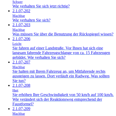
Schwer
Wie verhalten Sie sich jetzt richtig?
2.1.07-202
Machbar
Wie verhalten Sie sich?
2.1.07-203
Machbar
Was müssen Sie über die Benutzung der Rückspiegel wissen?
2.1.07-206
Leicht
Sie fahren auf einer Landstraße. Vor Ihnen hat sich eine
langsam fahrende Fahrzeugschlange von ca. 15 Fahrzeugen
gebildet. Wie verhalten Sie sich?
2.1.07-207
Machbar
Sie halten mit Ihrem Fahrzeug an, um Mitfahrende rechts
aussteigen zu lassen. Dort verläuft ein Radweg. Was sollten
Sie tun?
2.1.07-208
Hart
Sie erhöhen Ihre Geschwindigkeit von 50 km/h auf 100 km/h.
Wie verändert sich der Reaktionsweg entsprechend der
Faustformel?
2.1.07-209
Machbar