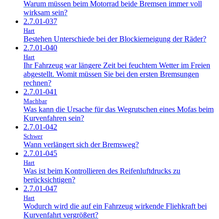
Warum müssen beim Motorrad beide Bremsen immer voll
wirksam sein?
2.7.01-037
Hart
Bestehen Unterschiede bei der Blockierneigung der Räder?
2.7.01-040
Hart
Ihr Fahrzeug war längere Zeit bei feuchtem Wetter im Freien
abgestellt. Womit müssen Sie bei den ersten Bremsungen
rechnen?
2.7.01-041
Machbar
Was kann die Ursache für das Wegrutschen eines Mofas beim
Kurvenfahren sein?
2.7.01-042
Schwer
Wann verlängert sich der Bremsweg?
2.7.01-045
Hart
Was ist beim Kontrollieren des Reifenluftdrucks zu
berücksichtigen?
2.7.01-047
Hart
Wodurch wird die auf ein Fahrzeug wirkende Fliehkraft bei
Kurvenfahrt vergrößert?