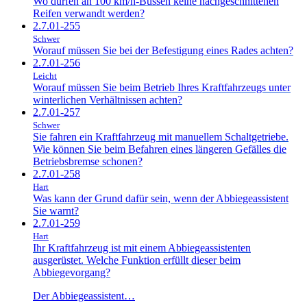
Wo dürfen an 100 km/h-Bussen keine nachgeschnittenen
Reifen verwandt werden?
2.7.01-255
Schwer
Worauf müssen Sie bei der Befestigung eines Rades achten?
2.7.01-256
Leicht
Worauf müssen Sie beim Betrieb Ihres Kraftfahrzeugs unter
winterlichen Verhältnissen achten?
2.7.01-257
Schwer
Sie fahren ein Kraftfahrzeug mit manuellem Schaltgetriebe.
Wie können Sie beim Befahren eines längeren Gefälles die
Betriebsbremse schonen?
2.7.01-258
Hart
Was kann der Grund dafür sein, wenn der Abbiegeassistent
Sie warnt?
2.7.01-259
Hart
Ihr Kraftfahrzeug ist mit einem Abbiegeassistenten
ausgerüstet. Welche Funktion erfüllt dieser beim
Abbiegevorgang?
Der Abbiegeassistent…