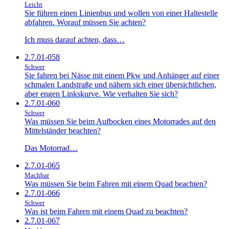
Leicht
Sie führen einen Linienbus und wollen von einer Haltestelle
abfahren. Worauf müssen Sie achten?
Ich muss darauf achten, dass…
2.7.01-058
Schwer
Sie fahren bei Nässe mit einem Pkw und Anhänger auf einer
schmalen Landstraße und nähern sich einer übersichtlichen,
aber engen Linkskurve. Wie verhalten Sie sich?
2.7.01-060
Schwer
Was müssen Sie beim Aufbocken eines Motorrades auf den
Mittelständer beachten?
Das Motorrad…
2.7.01-065
Machbar
Was müssen Sie beim Fahren mit einem Quad beachten?
2.7.01-066
Schwer
Was ist beim Fahren mit einem Quad zu beachten?
2.7.01-067