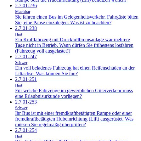
2.7.01-236
Machbar
Sie fahren einen Bus im Gelegenheitsverkehr. Fahrgäste bitten
Sie, eine Pause einzulegen. Was ist zu beachten?
2.7.01-238
Hart
Ein Kraftfahrzeug mit Druckluftbremsanlage war mehrere
Tage nicht in Betrieb. Wann dürfen Sie frühestens losfahren
(Fahrzeug voll ausgelastet)?
2.7.01-247
Schwer
Ein voll beladenes Fahrzeug hat einen Reifenschaden an der
Liftachse. Was können Sie tun?
2.7.01-251
Hart
Für welche Fahrzeuge im gewerblichen Güterverkehr muss
eine Erlaubnisurkunde vorliegen?
2.7.01-253
Schwer
Ihr Bus ist mit einer fremdkraftbetätigten Rampe oder einer
fremdkraftbetätigten Hubeinrichtung (Lift) ausgerüstet. Was
müssen Sie regelmäßig überprüfen?
2.7.01-254
Hart