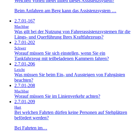
Welchen Vorteil bietet Ihnen dieses Assistenzsystem?
Beim Anfahren am Berg kann das Assistenzsystem …
2.7.01-167
Machbar
Was gilt bei der Nutzung von Fahrerassistenzsystemen für die
Längs- und Querführung Ihres Kraftfahrzeugs?
2.7.01-202
Schwer
Worauf müssen Sie sich einstellen, wenn Sie ein
Tankfahrzeug mit teilbeladenen Kammern fahren?
2.7.01-206
Leicht
Was müssen Sie beim Ein- und Aussteigen von Fahrgästen
beachten?
2.7.01-208
Machbar
Worauf müssen Sie im Linienverkehr achten?
2.7.01-209
Hart
Bei welchen Fahrten dürfen keine Personen auf Stehplätzen
befördert werden?
Bei Fahrten im…