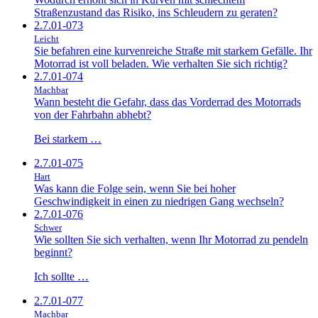
Straßenzustand das Risiko, ins Schleudern zu geraten?
2.7.01-073
Leicht
Sie befahren eine kurvenreiche Straße mit starkem Gefälle. Ihr
Motorrad ist voll beladen. Wie verhalten Sie sich richtig?
2.7.01-074
Machbar
Wann besteht die Gefahr, dass das Vorderrad des Motorrads
von der Fahrbahn abhebt?
Bei starkem …
2.7.01-075
Hart
Was kann die Folge sein, wenn Sie bei hoher
Geschwindigkeit in einen zu niedrigen Gang wechseln?
2.7.01-076
Schwer
Wie sollten Sie sich verhalten, wenn Ihr Motorrad zu pendeln
beginnt?
Ich sollte …
2.7.01-077
Machbar