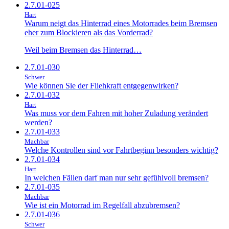
2.7.01-025
Hart
Warum neigt das Hinterrad eines Motorrades beim Bremsen
eher zum Blockieren als das Vorderrad?
Weil beim Bremsen das Hinterrad…
2.7.01-030
Schwer
Wie können Sie der Fliehkraft entgegenwirken?
2.7.01-032
Hart
Was muss vor dem Fahren mit hoher Zuladung verändert
werden?
2.7.01-033
Machbar
Welche Kontrollen sind vor Fahrtbeginn besonders wichtig?
2.7.01-034
Hart
In welchen Fällen darf man nur sehr gefühlvoll bremsen?
2.7.01-035
Machbar
Wie ist ein Motorrad im Regelfall abzubremsen?
2.7.01-036
Schwer