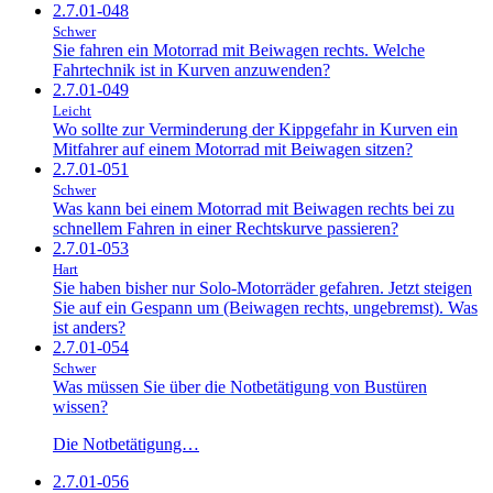
2.7.01-048
Schwer
Sie fahren ein Motorrad mit Beiwagen rechts. Welche
Fahrtechnik ist in Kurven anzuwenden?
2.7.01-049
Leicht
Wo sollte zur Verminderung der Kippgefahr in Kurven ein
Mitfahrer auf einem Motorrad mit Beiwagen sitzen?
2.7.01-051
Schwer
Was kann bei einem Motorrad mit Beiwagen rechts bei zu
schnellem Fahren in einer Rechtskurve passieren?
2.7.01-053
Hart
Sie haben bisher nur Solo-Motorräder gefahren. Jetzt steigen
Sie auf ein Gespann um (Beiwagen rechts, ungebremst). Was
ist anders?
2.7.01-054
Schwer
Was müssen Sie über die Notbetätigung von Bustüren
wissen?
Die Notbetätigung…
2.7.01-056