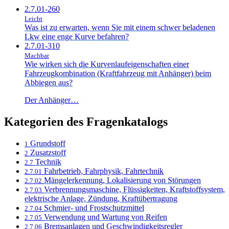
2.7.01-260
Leicht
Was ist zu erwarten, wenn Sie mit einem schwer beladenen
Lkw eine enge Kurve befahren?
2.7.01-310
Machbar
Wie wirken sich die Kurvenlaufeigenschaften einer
Fahrzeugkombination (Kraftfahrzeug mit Anhänger) beim
Abbiegen aus?
Der Anhänger…
Kategorien des Fragenkatalogs
Grundstoff
1
Zusatzstoff
2
Technik
2.7
Fahrbetrieb, Fahrphysik, Fahrtechnik
2.7.01
Mängelerkennung, Lokalisierung von Störungen
2.7.02
Verbrennungsmaschine, Flüssigkeiten, Kraftstoffsystem,
2.7.03
elektrische Anlage, Zündung, Kraftübertragung
Schmier- und Frostschutzmittel
2.7.04
Verwendung und Wartung von Reifen
2.7.05
Bremsanlagen und Geschwindigkeitsregler
2.7.06