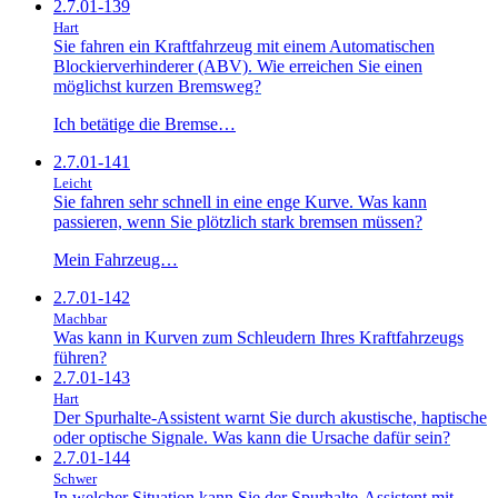
2.7.01-139
Hart
Sie fahren ein Kraftfahrzeug mit einem Automatischen
Blockierverhinderer (ABV). Wie erreichen Sie einen
möglichst kurzen Bremsweg?
Ich betätige die Bremse…
2.7.01-141
Leicht
Sie fahren sehr schnell in eine enge Kurve. Was kann
passieren, wenn Sie plötzlich stark bremsen müssen?
Mein Fahrzeug…
2.7.01-142
Machbar
Was kann in Kurven zum Schleudern Ihres Kraftfahrzeugs
führen?
2.7.01-143
Hart
Der Spurhalte-Assistent warnt Sie durch akustische, haptische
oder optische Signale. Was kann die Ursache dafür sein?
2.7.01-144
Schwer
In welcher Situation kann Sie der Spurhalte-Assistent mit