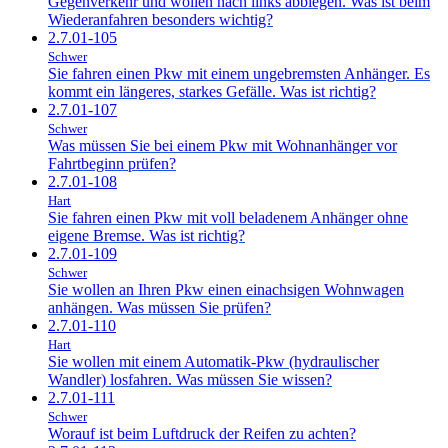
Gegenverkehr und wollen nach links abbiegen. Was ist beim
Wiederanfahren besonders wichtig?
2.7.01-105
Schwer
Sie fahren einen Pkw mit einem ungebremsten Anhänger. Es
kommt ein längeres, starkes Gefälle. Was ist richtig?
2.7.01-107
Schwer
Was müssen Sie bei einem Pkw mit Wohnanhänger vor
Fahrtbeginn prüfen?
2.7.01-108
Hart
Sie fahren einen Pkw mit voll beladenem Anhänger ohne
eigene Bremse. Was ist richtig?
2.7.01-109
Schwer
Sie wollen an Ihren Pkw einen einachsigen Wohnwagen
anhängen. Was müssen Sie prüfen?
2.7.01-110
Hart
Sie wollen mit einem Automatik-Pkw (hydraulischer
Wandler) losfahren. Was müssen Sie wissen?
2.7.01-111
Schwer
Worauf ist beim Luftdruck der Reifen zu achten?