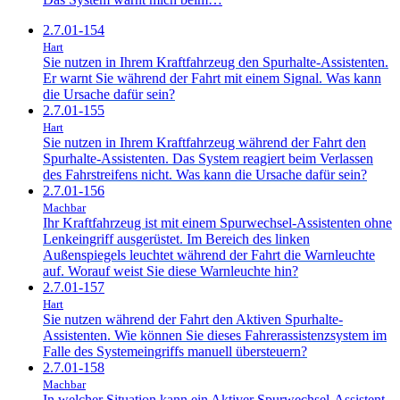
2.7.01-154
Hart
Sie nutzen in Ihrem Kraftfahrzeug den Spurhalte-Assistenten.
Er warnt Sie während der Fahrt mit einem Signal. Was kann
die Ursache dafür sein?
2.7.01-155
Hart
Sie nutzen in Ihrem Kraftfahrzeug während der Fahrt den
Spurhalte-Assistenten. Das System reagiert beim Verlassen
des Fahrstreifens nicht. Was kann die Ursache dafür sein?
2.7.01-156
Machbar
Ihr Kraftfahrzeug ist mit einem Spurwechsel-Assistenten ohne
Lenkeingriff ausgerüstet. Im Bereich des linken
Außenspiegels leuchtet während der Fahrt die Warnleuchte
auf. Worauf weist Sie diese Warnleuchte hin?
2.7.01-157
Hart
Sie nutzen während der Fahrt den Aktiven Spurhalte-
Assistenten. Wie können Sie dieses Fahrerassistenzsystem im
Falle des Systemeingriffs manuell übersteuern?
2.7.01-158
Machbar
In welcher Situation kann ein Aktiver Spurwechsel-Assistent