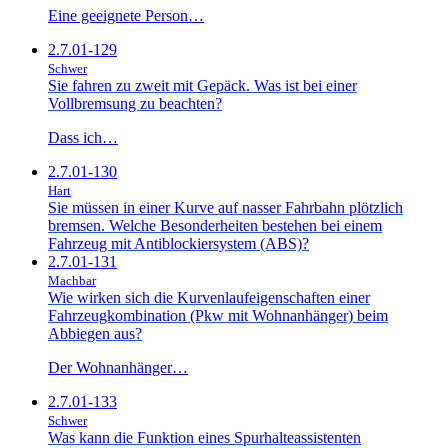
Eine geeignete Person…
2.7.01-129
Schwer
Sie fahren zu zweit mit Gepäck. Was ist bei einer
Vollbremsung zu beachten?
Dass ich…
2.7.01-130
Hart
Sie müssen in einer Kurve auf nasser Fahrbahn plötzlich
bremsen. Welche Besonderheiten bestehen bei einem
Fahrzeug mit Antiblockiersystem (ABS)?
2.7.01-131
Machbar
Wie wirken sich die Kurvenlaufeigenschaften einer
Fahrzeugkombination (Pkw mit Wohnanhänger) beim
Abbiegen aus?
Der Wohnanhänger…
2.7.01-133
Schwer
Was kann die Funktion eines Spurhalteassistenten