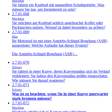
Machbar
Sie fahren ein Kraftrad mit manuellem Schaltgetriebe. Was
müssen Sie tun, um bremsbereit zu sein?
2.7.01-068
Machbar
Sie möchten am Kraftrad seitlich angebrachte Koffer oder
Packtaschen nutzen. Worauf ist dabei besonders zu achten?
2.7.01-069
Hart
Ihr Motorrad ist mit einer Antriebs-Schlupf-Regelung (ASR)
ausgerüstet. Welche Aufgabe hat dieses System?
Die Antriebs-Schlupf-Regelung (ASR)…
2.7.01-070
Schwer
Sie fahren in einer Kurve, deren Kurvenradius sich im Verlauf
verkleinert. Sie haben den Kurvenradius größer eingeschätzt.
Wie müssen Sie darauf reagieren?
2.7.01-071
Schwer
Was ist zu beachten, wenn Sie in einer Kurve unerwartet
stark bremsen müssen?
2.7.01-072
Machbar
Wodurch erhöht sich in Kurven mit schlechtem