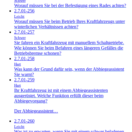
Schwer
Worauf müssen Sie bei der Befestigung eines Rades achten?
2.7.01-256
Leicht
Worauf müssen Sie beim Betrieb Ihres Kraftfahrzeugs unter
winterlichen Verhältnissen achten?
2.7.01-257
Schwer
Sie fahren ein Kraftfahrzeug mit manuellem Schaltgetriebe.
Wie können Sie beim Befahren eines längeren Gefälles die
Betriebsbremse schonen?
2.7.01-258
Hart
Was kann der Grund dafür sein, wenn der Abbiegeassistent
Sie warnt?
2.7.01-259
Hart
Ihr Kraftfahrzeug ist mit einem Abbiegeassistenten
ausgerüstet. Welche Funktion erfüllt dieser beim
Abbiegevorgang?
Der Abbiegeassistent…
2.7.01-260
Leicht
Was ist zu erwarten, wenn Sie mit einem schwer beladenen