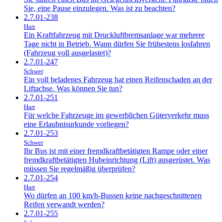
Sie, eine Pause einzulegen. Was ist zu beachten?
2.7.01-238
Hart
Ein Kraftfahrzeug mit Druckluftbremsanlage war mehrere
Tage nicht in Betrieb. Wann dürfen Sie frühestens losfahren
(Fahrzeug voll ausgelastet)?
2.7.01-247
Schwer
Ein voll beladenes Fahrzeug hat einen Reifenschaden an der
Liftachse. Was können Sie tun?
2.7.01-251
Hart
Für welche Fahrzeuge im gewerblichen Güterverkehr muss
eine Erlaubnisurkunde vorliegen?
2.7.01-253
Schwer
Ihr Bus ist mit einer fremdkraftbetätigten Rampe oder einer
fremdkraftbetätigten Hubeinrichtung (Lift) ausgerüstet. Was
müssen Sie regelmäßig überprüfen?
2.7.01-254
Hart
Wo dürfen an 100 km/h-Bussen keine nachgeschnittenen
Reifen verwandt werden?
2.7.01-255