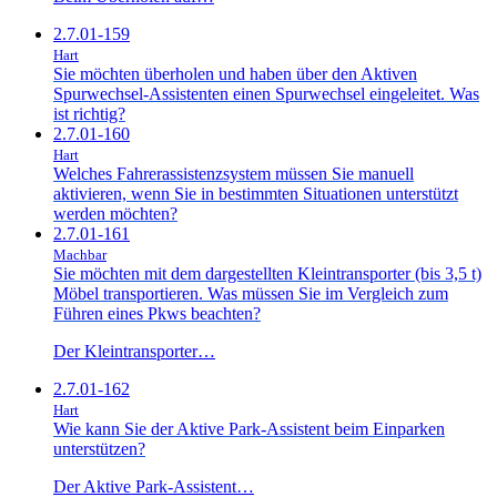
2.7.01-159
Hart
Sie möchten überholen und haben über den Aktiven
Spurwechsel-Assistenten einen Spurwechsel eingeleitet. Was
ist richtig?
2.7.01-160
Hart
Welches Fahrerassistenzsystem müssen Sie manuell
aktivieren, wenn Sie in bestimmten Situationen unterstützt
werden möchten?
2.7.01-161
Machbar
Sie möchten mit dem dargestellten Kleintransporter (bis 3,5 t)
Möbel transportieren. Was müssen Sie im Vergleich zum
Führen eines Pkws beachten?
Der Kleintransporter…
2.7.01-162
Hart
Wie kann Sie der Aktive Park-Assistent beim Einparken
unterstützen?
Der Aktive Park-Assistent…