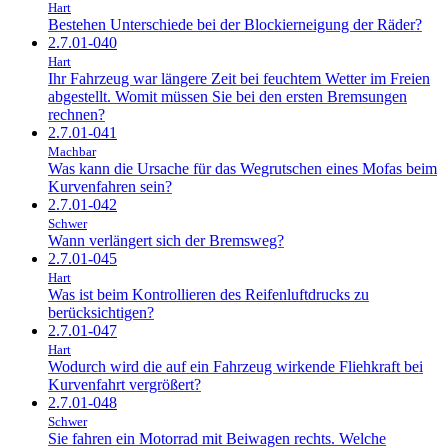
Hart
Bestehen Unterschiede bei der Blockierneigung der Räder?
2.7.01-040
Hart
Ihr Fahrzeug war längere Zeit bei feuchtem Wetter im Freien
abgestellt. Womit müssen Sie bei den ersten Bremsungen
rechnen?
2.7.01-041
Machbar
Was kann die Ursache für das Wegrutschen eines Mofas beim
Kurvenfahren sein?
2.7.01-042
Schwer
Wann verlängert sich der Bremsweg?
2.7.01-045
Hart
Was ist beim Kontrollieren des Reifenluftdrucks zu
berücksichtigen?
2.7.01-047
Hart
Wodurch wird die auf ein Fahrzeug wirkende Fliehkraft bei
Kurvenfahrt vergrößert?
2.7.01-048
Schwer
Sie fahren ein Motorrad mit Beiwagen rechts. Welche