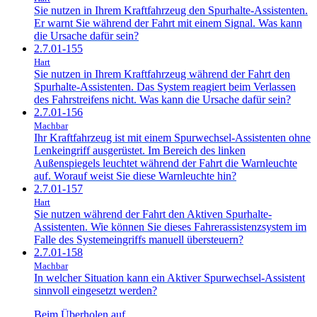
Sie nutzen in Ihrem Kraftfahrzeug den Spurhalte-Assistenten.
Er warnt Sie während der Fahrt mit einem Signal. Was kann
die Ursache dafür sein?
2.7.01-155
Hart
Sie nutzen in Ihrem Kraftfahrzeug während der Fahrt den
Spurhalte-Assistenten. Das System reagiert beim Verlassen
des Fahrstreifens nicht. Was kann die Ursache dafür sein?
2.7.01-156
Machbar
Ihr Kraftfahrzeug ist mit einem Spurwechsel-Assistenten ohne
Lenkeingriff ausgerüstet. Im Bereich des linken
Außenspiegels leuchtet während der Fahrt die Warnleuchte
auf. Worauf weist Sie diese Warnleuchte hin?
2.7.01-157
Hart
Sie nutzen während der Fahrt den Aktiven Spurhalte-
Assistenten. Wie können Sie dieses Fahrerassistenzsystem im
Falle des Systemeingriffs manuell übersteuern?
2.7.01-158
Machbar
In welcher Situation kann ein Aktiver Spurwechsel-Assistent
sinnvoll eingesetzt werden?
Beim Überholen auf…