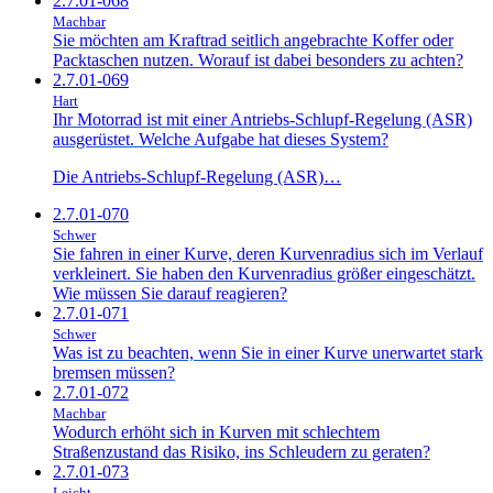
2.7.01-068
Machbar
Sie möchten am Kraftrad seitlich angebrachte Koffer oder
Packtaschen nutzen. Worauf ist dabei besonders zu achten?
2.7.01-069
Hart
Ihr Motorrad ist mit einer Antriebs-Schlupf-Regelung (ASR)
ausgerüstet. Welche Aufgabe hat dieses System?
Die Antriebs-Schlupf-Regelung (ASR)…
2.7.01-070
Schwer
Sie fahren in einer Kurve, deren Kurvenradius sich im Verlauf
verkleinert. Sie haben den Kurvenradius größer eingeschätzt.
Wie müssen Sie darauf reagieren?
2.7.01-071
Schwer
Was ist zu beachten, wenn Sie in einer Kurve unerwartet stark
bremsen müssen?
2.7.01-072
Machbar
Wodurch erhöht sich in Kurven mit schlechtem
Straßenzustand das Risiko, ins Schleudern zu geraten?
2.7.01-073
Leicht