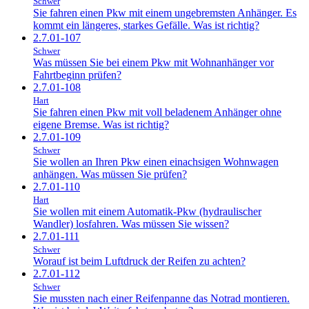
Schwer
Sie fahren einen Pkw mit einem ungebremsten Anhänger. Es
kommt ein längeres, starkes Gefälle. Was ist richtig?
2.7.01-107
Schwer
Was müssen Sie bei einem Pkw mit Wohnanhänger vor
Fahrtbeginn prüfen?
2.7.01-108
Hart
Sie fahren einen Pkw mit voll beladenem Anhänger ohne
eigene Bremse. Was ist richtig?
2.7.01-109
Schwer
Sie wollen an Ihren Pkw einen einachsigen Wohnwagen
anhängen. Was müssen Sie prüfen?
2.7.01-110
Hart
Sie wollen mit einem Automatik-Pkw (hydraulischer
Wandler) losfahren. Was müssen Sie wissen?
2.7.01-111
Schwer
Worauf ist beim Luftdruck der Reifen zu achten?
2.7.01-112
Schwer
Sie mussten nach einer Reifenpanne das Notrad montieren.