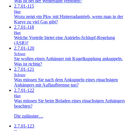
Was ist bei der Weiterfahrt verboten?
2.7.01-115
Hart
Wozu neigt ein Pkw mit Hinterradantrieb, wenn man in der
Kurve zu viel Gas gibt?
2.7.01-118
Hart
Welche Vorteile bietet eine Antriebs-Schlupf-Regelung
(ASR)?
2.7.01-120
Schwer
Sie wollen einen Anhänger mit Kugelkupplung ankuppeln.
Was ist richtig?
2.7.01-121
Schwer
Was müssen Sie nach dem Ankuppeln eines einachsigen
Anhängers mit Auflaufbremse tun?
2.7.01-122
Hart
Was müssen Sie beim Beladen eines einachsigen Anhängers
beachten?
Die zulässige…
2.7.01-123