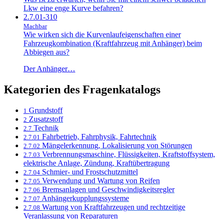
Lkw eine enge Kurve befahren?
2.7.01-310
Machbar
Wie wirken sich die Kurvenlaufeigenschaften einer
Fahrzeugkombination (Kraftfahrzeug mit Anhänger) beim
Abbiegen aus?
Der Anhänger…
Kategorien des Fragenkatalogs
Grundstoff
1
Zusatzstoff
2
Technik
2.7
Fahrbetrieb, Fahrphysik, Fahrtechnik
2.7.01
Mängelerkennung, Lokalisierung von Störungen
2.7.02
Verbrennungsmaschine, Flüssigkeiten, Kraftstoffsystem,
2.7.03
elektrische Anlage, Zündung, Kraftübertragung
Schmier- und Frostschutzmittel
2.7.04
Verwendung und Wartung von Reifen
2.7.05
Bremsanlagen und Geschwindigkeitsregler
2.7.06
Anhängerkupplungssysteme
2.7.07
Wartung von Kraftfahrzeugen und rechtzeitige
2.7.08
Veranlassung von Reparaturen