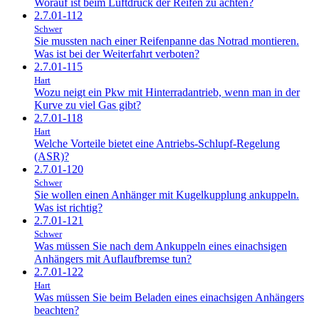
Worauf ist beim Luftdruck der Reifen zu achten?
2.7.01-112
Schwer
Sie mussten nach einer Reifenpanne das Notrad montieren.
Was ist bei der Weiterfahrt verboten?
2.7.01-115
Hart
Wozu neigt ein Pkw mit Hinterradantrieb, wenn man in der
Kurve zu viel Gas gibt?
2.7.01-118
Hart
Welche Vorteile bietet eine Antriebs-Schlupf-Regelung
(ASR)?
2.7.01-120
Schwer
Sie wollen einen Anhänger mit Kugelkupplung ankuppeln.
Was ist richtig?
2.7.01-121
Schwer
Was müssen Sie nach dem Ankuppeln eines einachsigen
Anhängers mit Auflaufbremse tun?
2.7.01-122
Hart
Was müssen Sie beim Beladen eines einachsigen Anhängers
beachten?