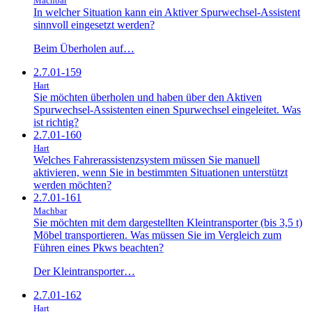
Machbar
In welcher Situation kann ein Aktiver Spurwechsel-Assistent
sinnvoll eingesetzt werden?
Beim Überholen auf…
2.7.01-159
Hart
Sie möchten überholen und haben über den Aktiven
Spurwechsel-Assistenten einen Spurwechsel eingeleitet. Was
ist richtig?
2.7.01-160
Hart
Welches Fahrerassistenzsystem müssen Sie manuell
aktivieren, wenn Sie in bestimmten Situationen unterstützt
werden möchten?
2.7.01-161
Machbar
Sie möchten mit dem dargestellten Kleintransporter (bis 3,5 t)
Möbel transportieren. Was müssen Sie im Vergleich zum
Führen eines Pkws beachten?
Der Kleintransporter…
2.7.01-162
Hart