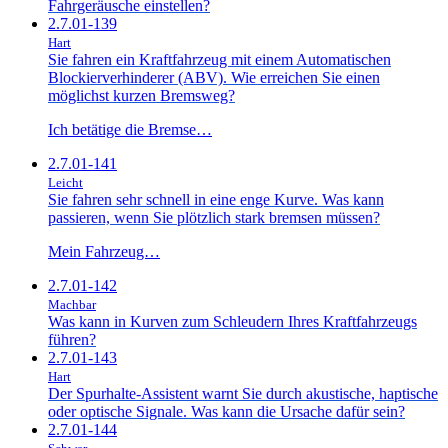
Fahrgeräusche einstellen?
2.7.01-139
Hart
Sie fahren ein Kraftfahrzeug mit einem Automatischen
Blockierverhinderer (ABV). Wie erreichen Sie einen
möglichst kurzen Bremsweg?
Ich betätige die Bremse…
2.7.01-141
Leicht
Sie fahren sehr schnell in eine enge Kurve. Was kann
passieren, wenn Sie plötzlich stark bremsen müssen?
Mein Fahrzeug…
2.7.01-142
Machbar
Was kann in Kurven zum Schleudern Ihres Kraftfahrzeugs
führen?
2.7.01-143
Hart
Der Spurhalte-Assistent warnt Sie durch akustische, haptische
oder optische Signale. Was kann die Ursache dafür sein?
2.7.01-144