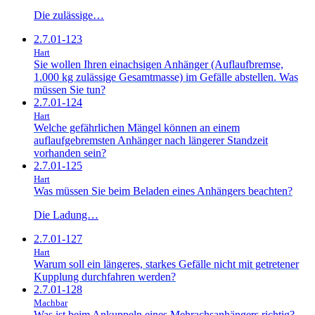
Die zulässige…
2.7.01-123
Hart
Sie wollen Ihren einachsigen Anhänger (Auflaufbremse,
1.000 kg zulässige Gesamtmasse) im Gefälle abstellen. Was
müssen Sie tun?
2.7.01-124
Hart
Welche gefährlichen Mängel können an einem
auflaufgebremsten Anhänger nach längerer Standzeit
vorhanden sein?
2.7.01-125
Hart
Was müssen Sie beim Beladen eines Anhängers beachten?
Die Ladung…
2.7.01-127
Hart
Warum soll ein längeres, starkes Gefälle nicht mit getretener
Kupplung durchfahren werden?
2.7.01-128
Machbar
Was ist beim Ankuppeln eines Mehrachsanhängers richtig?