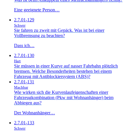
Eine geeignete Person…
2.7.01-129
Schwer
Sie fahren zu zweit mit Gepäck. Was ist bei einer
Vollbremsung zu beachten?
Dass ich…
2.7.01-130
Hart
Sie müssen in einer Kurve auf nasser Fahrbahn plötzlich
bremsen. Welche Besonderheiten bestehen bei einem
Fahrzeug mit Antiblockiersystem (ABS)?
2.7.01-131
Machbar
Wie wirken sich die Kurvenlaufeigenschaften einer
Fahrzeugkombination (Pkw mit Wohnanhänger) beim
Abbiegen aus?
Der Wohnanhänger…
2.7.01-133
Schwer