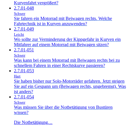
Kurvenfahrt vergrößert?
2.7.01-048
Schwer
Sie fahren ein Motorrad mit Beiwagen rechts. Welche
Fahrtechnik ist in Kurven anzuwenden?
2.7.01-049
Leicht
Wo sollte zur Verminderung der Kippgefahr in Kurven ein
Mitfahrer auf einem Motorrad mit Beiwagen sitzen?
2.7.01-051
Schwer
Was kann bei einem Motorrad mit Beiwagen rechts bei zu
schnellem Fahren in einer Rechtskurve passieren?
2.7.01-053
Hart
Sie haben bisher nur Solo-Motorräder gefahren. Jetzt steigen
Sie auf ein Gespann um (Beiwagen rechts, ungebremst). Was
ist anders?
2.7.01-054
Schwer
Was müssen Sie über die Notbetätigung von Bustüren
wissen?
Die Notbetätigung…