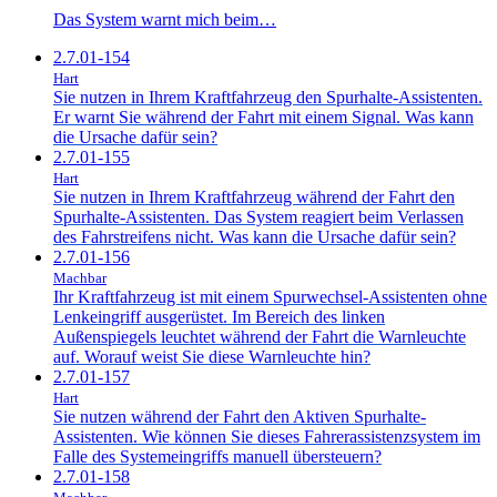
Das System warnt mich beim…
2.7.01-154
Hart
Sie nutzen in Ihrem Kraftfahrzeug den Spurhalte-Assistenten.
Er warnt Sie während der Fahrt mit einem Signal. Was kann
die Ursache dafür sein?
2.7.01-155
Hart
Sie nutzen in Ihrem Kraftfahrzeug während der Fahrt den
Spurhalte-Assistenten. Das System reagiert beim Verlassen
des Fahrstreifens nicht. Was kann die Ursache dafür sein?
2.7.01-156
Machbar
Ihr Kraftfahrzeug ist mit einem Spurwechsel-Assistenten ohne
Lenkeingriff ausgerüstet. Im Bereich des linken
Außenspiegels leuchtet während der Fahrt die Warnleuchte
auf. Worauf weist Sie diese Warnleuchte hin?
2.7.01-157
Hart
Sie nutzen während der Fahrt den Aktiven Spurhalte-
Assistenten. Wie können Sie dieses Fahrerassistenzsystem im
Falle des Systemeingriffs manuell übersteuern?
2.7.01-158