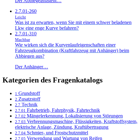
Der Abbiegeassistent…
2.7.01-260
Leicht
Was ist zu erwarten, wenn Sie mit einem schwer beladenen
Lkw eine enge Kurve befahren?
2.7.01-310
Machbar
Wie wirken sich die Kurvenlaufeigenschaften einer
Fahrzeugkombination (Kraftfahrzeug mit Anhänger) beim
Abbiegen aus?
Der Anhänger…
Kategorien des Fragenkatalogs
Grundstoff
1
Zusatzstoff
2
Technik
2.7
Fahrbetrieb, Fahrphysik, Fahrtechnik
2.7.01
Mängelerkennung, Lokalisierung von Störungen
2.7.02
Verbrennungsmaschine, Flüssigkeiten, Kraftstoffsystem,
2.7.03
elektrische Anlage, Zündung, Kraftübertragung
Schmier- und Frostschutzmittel
2.7.04
Verwendung und Wartung von Reifen
2.7.05