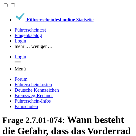
Führerscheintest online
Startseite
Führerscheintest
Fragenkatalog
Login
mehr …
weniger …
Login
Menü
Forum
Führerscheinkosten
Deutsche Kennzeichen
Bremsweg-Rechner
Führerschein-Infos
Fahrschulen
Wann besteht
Frage 2.7.01-074:
die Gefahr, dass das Vorderrad