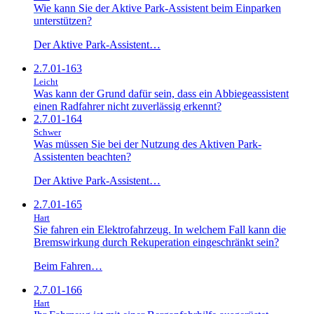
Wie kann Sie der Aktive Park-Assistent beim Einparken
unterstützen?
Der Aktive Park-Assistent…
2.7.01-163
Leicht
Was kann der Grund dafür sein, dass ein Abbiegeassistent
einen Radfahrer nicht zuverlässig erkennt?
2.7.01-164
Schwer
Was müssen Sie bei der Nutzung des Aktiven Park-
Assistenten beachten?
Der Aktive Park-Assistent…
2.7.01-165
Hart
Sie fahren ein Elektrofahrzeug. In welchem Fall kann die
Bremswirkung durch Rekuperation eingeschränkt sein?
Beim Fahren…
2.7.01-166
Hart