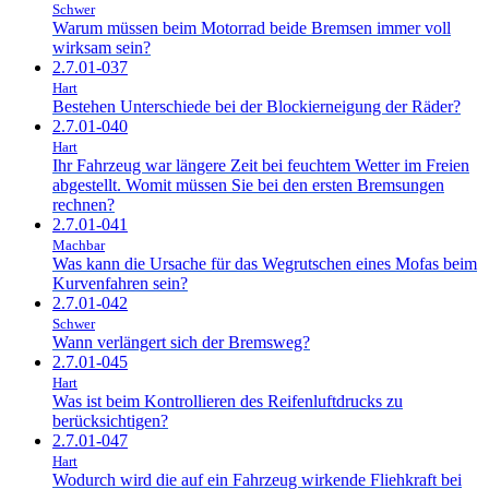
Schwer
Warum müssen beim Motorrad beide Bremsen immer voll
wirksam sein?
2.7.01-037
Hart
Bestehen Unterschiede bei der Blockierneigung der Räder?
2.7.01-040
Hart
Ihr Fahrzeug war längere Zeit bei feuchtem Wetter im Freien
abgestellt. Womit müssen Sie bei den ersten Bremsungen
rechnen?
2.7.01-041
Machbar
Was kann die Ursache für das Wegrutschen eines Mofas beim
Kurvenfahren sein?
2.7.01-042
Schwer
Wann verlängert sich der Bremsweg?
2.7.01-045
Hart
Was ist beim Kontrollieren des Reifenluftdrucks zu
berücksichtigen?
2.7.01-047
Hart
Wodurch wird die auf ein Fahrzeug wirkende Fliehkraft bei