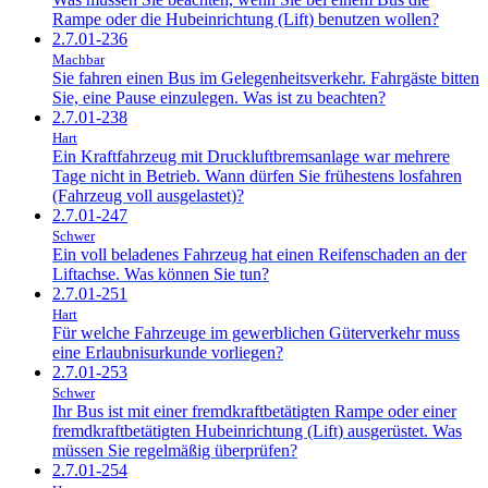
Rampe oder die Hubeinrichtung (Lift) benutzen wollen?
2.7.01-236
Machbar
Sie fahren einen Bus im Gelegenheitsverkehr. Fahrgäste bitten
Sie, eine Pause einzulegen. Was ist zu beachten?
2.7.01-238
Hart
Ein Kraftfahrzeug mit Druckluftbremsanlage war mehrere
Tage nicht in Betrieb. Wann dürfen Sie frühestens losfahren
(Fahrzeug voll ausgelastet)?
2.7.01-247
Schwer
Ein voll beladenes Fahrzeug hat einen Reifenschaden an der
Liftachse. Was können Sie tun?
2.7.01-251
Hart
Für welche Fahrzeuge im gewerblichen Güterverkehr muss
eine Erlaubnisurkunde vorliegen?
2.7.01-253
Schwer
Ihr Bus ist mit einer fremdkraftbetätigten Rampe oder einer
fremdkraftbetätigten Hubeinrichtung (Lift) ausgerüstet. Was
müssen Sie regelmäßig überprüfen?
2.7.01-254