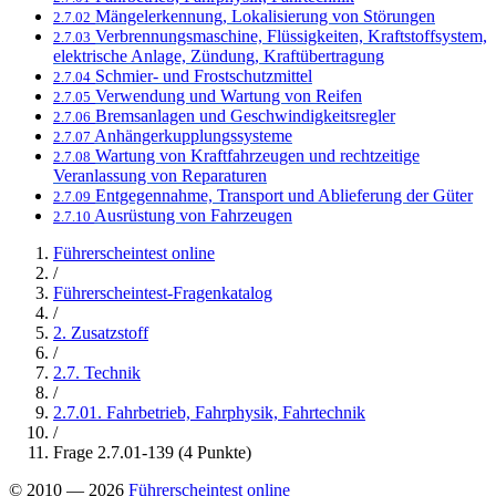
Mängelerkennung, Lokalisierung von Störungen
2.7.02
Verbrennungsmaschine, Flüssigkeiten, Kraftstoffsystem,
2.7.03
elektrische Anlage, Zündung, Kraftübertragung
Schmier- und Frostschutzmittel
2.7.04
Verwendung und Wartung von Reifen
2.7.05
Bremsanlagen und Geschwindigkeitsregler
2.7.06
Anhängerkupplungssysteme
2.7.07
Wartung von Kraftfahrzeugen und rechtzeitige
2.7.08
Veranlassung von Reparaturen
Entgegennahme, Transport und Ablieferung der Güter
2.7.09
Ausrüstung von Fahrzeugen
2.7.10
Führerscheintest online
/
Führerscheintest-Fragenkatalog
/
2. Zusatzstoff
/
2.7. Technik
/
2.7.01. Fahrbetrieb, Fahrphysik, Fahrtechnik
/
Frage 2.7.01-139 (4 Punkte)
© 2010 — 2026
Führerscheintest online