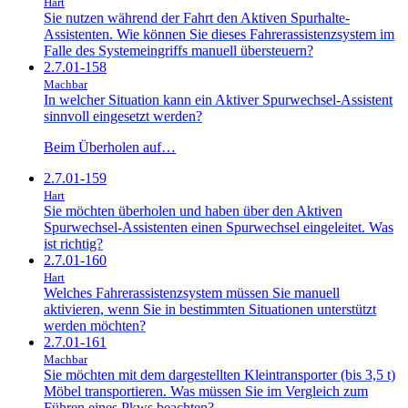
Hart
Sie nutzen während der Fahrt den Aktiven Spurhalte-
Assistenten. Wie können Sie dieses Fahrerassistenzsystem im
Falle des Systemeingriffs manuell übersteuern?
2.7.01-158
Machbar
In welcher Situation kann ein Aktiver Spurwechsel-Assistent
sinnvoll eingesetzt werden?
Beim Überholen auf…
2.7.01-159
Hart
Sie möchten überholen und haben über den Aktiven
Spurwechsel-Assistenten einen Spurwechsel eingeleitet. Was
ist richtig?
2.7.01-160
Hart
Welches Fahrerassistenzsystem müssen Sie manuell
aktivieren, wenn Sie in bestimmten Situationen unterstützt
werden möchten?
2.7.01-161
Machbar
Sie möchten mit dem dargestellten Kleintransporter (bis 3,5 t)
Möbel transportieren. Was müssen Sie im Vergleich zum
Führen eines Pkws beachten?