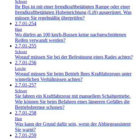
Schwer
Ihr Bus ist mit einer fremdkraftbetätigten Rampe oder einer
fremdkraftbetätigten Hubeinrichtung (Lift) ausgerüstet. Was
müssen Sie regelmäßig überprüfen?
2.7.01-254
Hart
Wo dürfen an 100 km/h-Bussen keine nachgeschnittenen
Reifen verwandt werden?
2.7.01-255
Schwer
Worauf müssen Sie bei der Befestigung eines Rades achten?
2.7.01-256
Leicht
Worauf müssen Sie beim Betrieb Ihres Kraftfahrzeugs unter
winterlichen Verhältnissen achten?
2.7.01-257
Schwer
Sie fahren ein Kraftfahrzeug mit manuellem Schaltgetriebe.
Wie können Sie beim Befahren eines längeren Gefälles die
Betriebsbremse schonen?
2.7.01-258
Hart
Was kann der Grund dafür sein, wenn der Abbiegeassistent
Sie warnt?
2.7.01-259