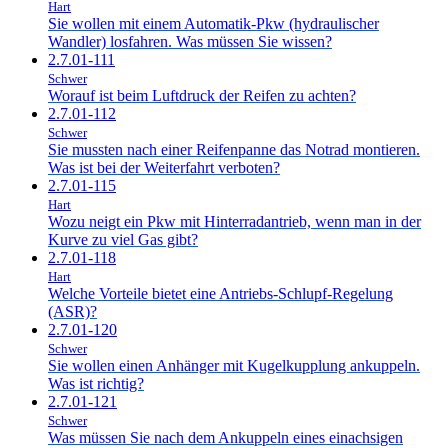
Hart
Sie wollen mit einem Automatik-Pkw (hydraulischer
Wandler) losfahren. Was müssen Sie wissen?
2.7.01-111
Schwer
Worauf ist beim Luftdruck der Reifen zu achten?
2.7.01-112
Schwer
Sie mussten nach einer Reifenpanne das Notrad montieren.
Was ist bei der Weiterfahrt verboten?
2.7.01-115
Hart
Wozu neigt ein Pkw mit Hinterradantrieb, wenn man in der
Kurve zu viel Gas gibt?
2.7.01-118
Hart
Welche Vorteile bietet eine Antriebs-Schlupf-Regelung
(ASR)?
2.7.01-120
Schwer
Sie wollen einen Anhänger mit Kugelkupplung ankuppeln.
Was ist richtig?
2.7.01-121
Schwer
Was müssen Sie nach dem Ankuppeln eines einachsigen