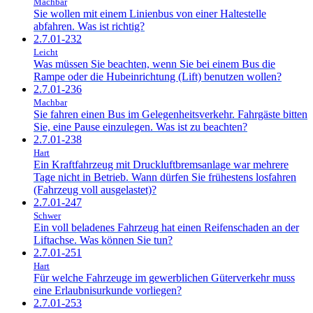
Machbar
Sie wollen mit einem Linienbus von einer Haltestelle
abfahren. Was ist richtig?
2.7.01-232
Leicht
Was müssen Sie beachten, wenn Sie bei einem Bus die
Rampe oder die Hubeinrichtung (Lift) benutzen wollen?
2.7.01-236
Machbar
Sie fahren einen Bus im Gelegenheitsverkehr. Fahrgäste bitten
Sie, eine Pause einzulegen. Was ist zu beachten?
2.7.01-238
Hart
Ein Kraftfahrzeug mit Druckluftbremsanlage war mehrere
Tage nicht in Betrieb. Wann dürfen Sie frühestens losfahren
(Fahrzeug voll ausgelastet)?
2.7.01-247
Schwer
Ein voll beladenes Fahrzeug hat einen Reifenschaden an der
Liftachse. Was können Sie tun?
2.7.01-251
Hart
Für welche Fahrzeuge im gewerblichen Güterverkehr muss
eine Erlaubnisurkunde vorliegen?
2.7.01-253