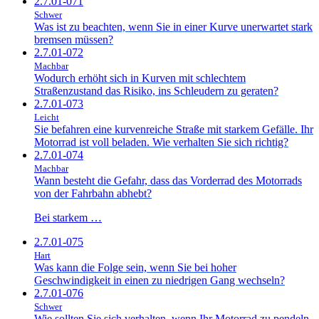
2.7.01-071
Schwer
Was ist zu beachten, wenn Sie in einer Kurve unerwartet stark
bremsen müssen?
2.7.01-072
Machbar
Wodurch erhöht sich in Kurven mit schlechtem
Straßenzustand das Risiko, ins Schleudern zu geraten?
2.7.01-073
Leicht
Sie befahren eine kurvenreiche Straße mit starkem Gefälle. Ihr
Motorrad ist voll beladen. Wie verhalten Sie sich richtig?
2.7.01-074
Machbar
Wann besteht die Gefahr, dass das Vorderrad des Motorrads
von der Fahrbahn abhebt?
Bei starkem …
2.7.01-075
Hart
Was kann die Folge sein, wenn Sie bei hoher
Geschwindigkeit in einen zu niedrigen Gang wechseln?
2.7.01-076
Schwer
Wie sollten Sie sich verhalten, wenn Ihr Motorrad zu pendeln