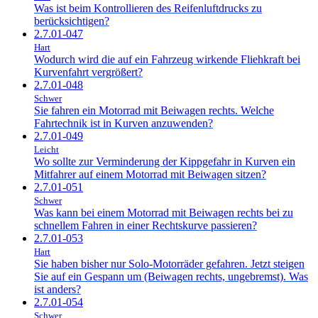
Was ist beim Kontrollieren des Reifenluftdrucks zu
berücksichtigen?
2.7.01-047
Hart
Wodurch wird die auf ein Fahrzeug wirkende Fliehkraft bei
Kurvenfahrt vergrößert?
2.7.01-048
Schwer
Sie fahren ein Motorrad mit Beiwagen rechts. Welche
Fahrtechnik ist in Kurven anzuwenden?
2.7.01-049
Leicht
Wo sollte zur Verminderung der Kippgefahr in Kurven ein
Mitfahrer auf einem Motorrad mit Beiwagen sitzen?
2.7.01-051
Schwer
Was kann bei einem Motorrad mit Beiwagen rechts bei zu
schnellem Fahren in einer Rechtskurve passieren?
2.7.01-053
Hart
Sie haben bisher nur Solo-Motorräder gefahren. Jetzt steigen
Sie auf ein Gespann um (Beiwagen rechts, ungebremst). Was
ist anders?
2.7.01-054
Schwer