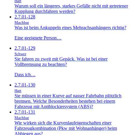
Hart
Warum soll ein längeres, starkes Gefälle nicht mit getretener
Kupplung durchfahren werden?
2.7.01-128
Machbar
Was ist beim Ankuppeln eines Mehrachsanhängers richtig?
Eine geeignete Person…
2.7.01-129
Schwer
Sie fahren zu zweit mit Gepäck. Was ist bei einer
Vollbremsung zu beachten?
Dass ich…
2.7.01-130
Hart
Sie müssen in einer Kurve auf nasser Fahrbahn plötzlich
bremsen. Welche Besonderheiten bestehen bei einem
Fahrzeug mit Antiblockiersystem (ABS)?
2.7.01-131
Machbar
Wie wirken sich die Kurvenlaufeigenschaften einer
Fahrzeugkombination (Pkw mit Wohnanhänger) beim
Abbiegen aus?