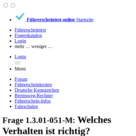
Führerscheintest online
Startseite
Führerscheintest
Fragenkatalog
Login
mehr …
weniger …
Login
Menü
Forum
Führerscheinkosten
Deutsche Kennzeichen
Bremsweg-Rechner
Führerschein-Infos
Fahrschulen
Welches
Frage 1.3.01-051-M:
Verhalten ist richtig?