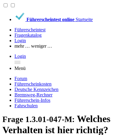
Führerscheintest online
Startseite
Führerscheintest
Fragenkatalog
Login
mehr …
weniger …
Login
Menü
Forum
Führerscheinkosten
Deutsche Kennzeichen
Bremsweg-Rechner
Führerschein-Infos
Fahrschulen
Welches
Frage 1.3.01-047-M:
Verhalten ist hier richtig?