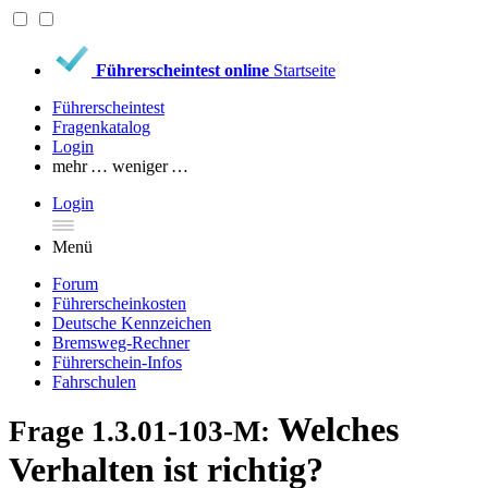
Führerscheintest online
Startseite
Führerscheintest
Fragenkatalog
Login
mehr …
weniger …
Login
Menü
Forum
Führerscheinkosten
Deutsche Kennzeichen
Bremsweg-Rechner
Führerschein-Infos
Fahrschulen
Welches
Frage 1.3.01-103-M:
Verhalten ist richtig?