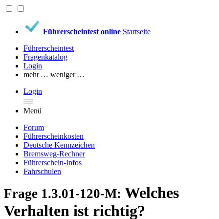
Führerscheintest online
Startseite
Führerscheintest
Fragenkatalog
Login
mehr …
weniger …
Login
Menü
Forum
Führerscheinkosten
Deutsche Kennzeichen
Bremsweg-Rechner
Führerschein-Infos
Fahrschulen
Welches
Frage 1.3.01-120-M:
Verhalten ist richtig?