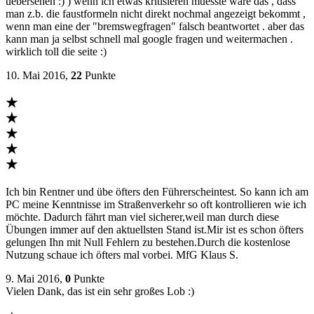
uebersehen :) ) wenn ich etwas kritisieren muesste wäre das , dass
man z.b. die faustformeln nicht direkt nochmal angezeigt bekommt ,
wenn man eine der "bremswegfragen" falsch beantwortet . aber das
kann man ja selbst schnell mal google fragen und weitermachen .
wirklich toll die seite :)
10. Mai 2016,
22
Punkte
★
★
★
★
★
Ich bin Rentner und übe öfters den Führerscheintest. So kann ich am
PC meine Kenntnisse im Straßenverkehr so oft kontrollieren wie ich
möchte. Dadurch fährt man viel sicherer,weil man durch diese
Übungen immer auf den aktuellsten Stand ist.Mir ist es schon öfters
gelungen Ihn mit Null Fehlern zu bestehen.Durch die kostenlose
Nutzung schaue ich öfters mal vorbei. MfG Klaus S.
9. Mai 2016,
0
Punkte
Vielen Dank, das ist ein sehr großes Lob :)