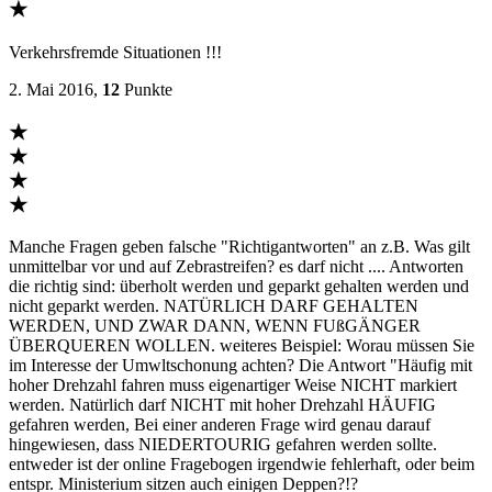
★
Verkehrsfremde Situationen !!!
2. Mai 2016,
12
Punkte
★
★
★
★
Manche Fragen geben falsche "Richtigantworten" an z.B. Was gilt
unmittelbar vor und auf Zebrastreifen? es darf nicht .... Antworten
die richtig sind: überholt werden und geparkt gehalten werden und
nicht geparkt werden. NATÜRLICH DARF GEHALTEN
WERDEN, UND ZWAR DANN, WENN FUßGÄNGER
ÜBERQUEREN WOLLEN. weiteres Beispiel: Worau müssen Sie
im Interesse der Umwltschonung achten? Die Antwort "Häufig mit
hoher Drehzahl fahren muss eigenartiger Weise NICHT markiert
werden. Natürlich darf NICHT mit hoher Drehzahl HÄUFIG
gefahren werden, Bei einer anderen Frage wird genau darauf
hingewiesen, dass NIEDERTOURIG gefahren werden sollte.
entweder ist der online Fragebogen irgendwie fehlerhaft, oder beim
entspr. Ministerium sitzen auch einigen Deppen?!?